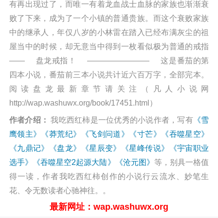
有再出现过了，而唯一有着龙血战士血脉的家族也渐渐衰
败了下来，成为了一个小镇的普通贵族。而这个衰败家族
中的继承人，年仅八岁的小林雷在踏入已经布满灰尘的祖
屋当中的时候，却无意当中得到一枚看似极为普通的戒指
—— 盘龙戒指！ ———————— 这是番茄的第
四本小说，番茄前三本小说共计近六百万字，全部完本。
阅读盘龙最新章节请关注（凡人小说网
http://wap.washuwx.org/book/17451.html）
作者介绍：
我吃西红柿是一位优秀的小说作者，写有
《雪
鹰领主》
《莽荒纪》
《飞剑问道》
《寸芒》
《吞噬星空》
《九鼎记》
《盘龙》
《星辰变》
《星峰传说》
《宇宙职业
选手》
《吞噬星空2起源大陆》
《沧元图》
等，别具一格值
得一读，作者我吃西红柿创作的小说行云流水、妙笔生
花、令无数读者心驰神往。。
最新网址：wap.washuwx.org