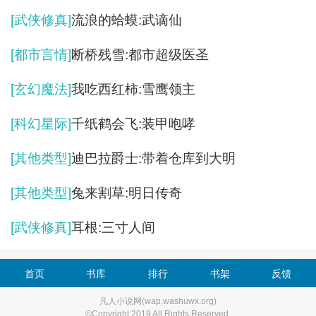
[武侠修真]
流浪的蛤蟆:武谪仙
[都市言情]
断桥残雪:都市超级医圣
[玄幻魔法]
我吃西红柿:雪鹰领主
[科幻星际]
千纸鹤会飞:装甲咆哮
[其他类型]
迪巴拉爵士:带着仓库到大明
[其他类型]
兔来割草:明日传奇
[武侠修真]
耳根:三寸人间
首页
书库
排行
书架
反馈
凡人小说网(wap.washuwx.org)
©Copyright 2019 All Rights Reserved.