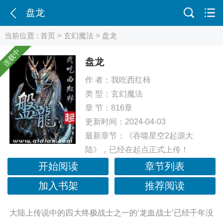
盘龙
当前位置 :
首页
>
玄幻魔法
> 盘龙
连载中
盘龙
作 者：
我吃西红柿
类 型：
玄幻魔法
章 节：816章
更新时间：2024-04-03
最新章节：
《吞噬星空2起源大
陆》，已经在起点正式上传！
开始阅读
章节列表
加入书架
推荐阅读
大陆上传说中的四大终极战士之一的‘龙血战士’已经千年没