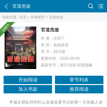
官道危途
当前位置 :
首页
>
其他类型
> 官道危途
连载中
官道危途
作 者：
任语丁
类 型：
其他类型
章 节：2610章
更新时间：2026-08-08
最新章节：
第2518章 刻意隐瞒
开始阅读
章节列表
加入书架
推荐阅读
李威从部队转到红山县做县委书记的第一天就被人设