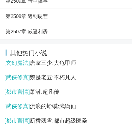
第2509章 暗中搞事
第2508章 遇到硬茬
第2507章 威逼利诱
其他热门小说
[玄幻魔法]
唐家三少:大龟甲师
[武侠修真]
鹅是老五:不朽凡人
[都市言情]
萧潜:超凡传
[武侠修真]
流浪的蛤蟆:武谪仙
[都市言情]
断桥残雪:都市超级医圣