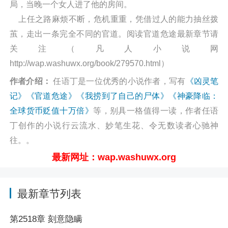
局，当晚一个女人进了他的房间。
上任之路麻烦不断，危机重重，凭借过人的能力抽丝拨
茧，走出一条完全不同的官道。阅读官道危途最新章节请
关注（凡人小说网
http://wap.washuwx.org/book/279570.html）
作者介绍：
任语丁是一位优秀的小说作者，写有
《凶灵笔
记》
《官道危途》
《我捞到了自己的尸体》
《神豪降临：
全球货币贬值十万倍》
等，别具一格值得一读，作者任语
丁创作的小说行云流水、妙笔生花、令无数读者心驰神
往。。
最新网址：wap.washuwx.org
最新章节列表
第2518章 刻意隐瞒