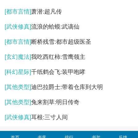
[都市言情]
萧潜:超凡传
[武侠修真]
流浪的蛤蟆:武谪仙
[都市言情]
断桥残雪:都市超级医圣
[玄幻魔法]
我吃西红柿:雪鹰领主
[科幻星际]
千纸鹤会飞:装甲咆哮
[其他类型]
迪巴拉爵士:带着仓库到大明
[其他类型]
兔来割草:明日传奇
[武侠修真]
耳根:三寸人间
首页
书库
排行
书架
反馈