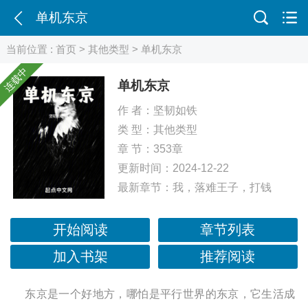
单机东京
当前位置 :
首页
>
其他类型
> 单机东京
连载中
单机东京
作 者：
坚韧如铁
类 型：
其他类型
章 节：353章
更新时间：2024-12-22
最新章节：
我，落难王子，打钱
开始阅读
章节列表
加入书架
推荐阅读
东京是一个好地方，哪怕是平行世界的东京，它生活成