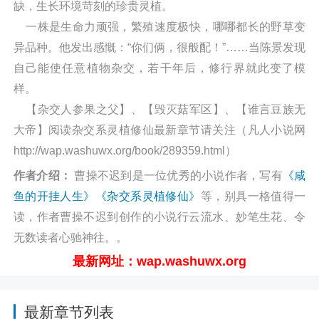
缺，生长环境苛刻的珍贵灵植。
一株是生命力顽强，繁殖速度极快，哪哪都长的野草变
异品种。他发出感慨：“你们俩，很般配！”……当陈景发现
自己能使任意植物杂交，若干年后，修行界就此变了模
样。
【杂交人参果之父】、【毁灭菇军区】、【谁言豆族无
大帝】阅读杂交系灵植修仙最新章节请关注（凡人小说网
http://wap.washuwx.org/book/289359.html）
作者介绍：
曹操不迟到是一位优秀的小说作者，写有
《咸
鱼的开挂人生》
《杂交系灵植修仙》
等，别具一格值得一
读，作者曹操不迟到创作的小说行云流水、妙笔生花、令
无数读者心驰神往。。
最新网址：wap.washuwx.org
最新章节列表