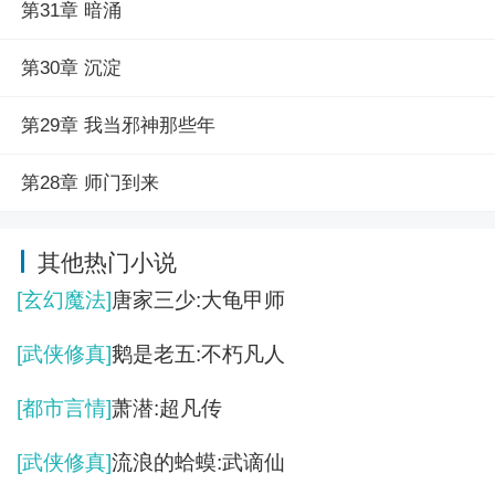
第31章 暗涌
第30章 沉淀
第29章 我当邪神那些年
第28章 师门到来
其他热门小说
[玄幻魔法]
唐家三少:大龟甲师
[武侠修真]
鹅是老五:不朽凡人
[都市言情]
萧潜:超凡传
[武侠修真]
流浪的蛤蟆:武谪仙