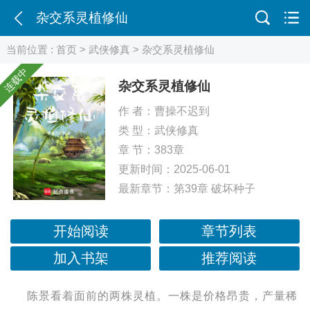
杂交系灵植修仙
当前位置 :
首页
>
武侠修真
> 杂交系灵植修仙
连载中
杂交系灵植修仙
作 者：
曹操不迟到
类 型：
武侠修真
章 节：383章
更新时间：2025-06-01
最新章节：
第39章 破坏种子
开始阅读
章节列表
加入书架
推荐阅读
陈景看着面前的两株灵植。一株是价格昂贵，产量稀