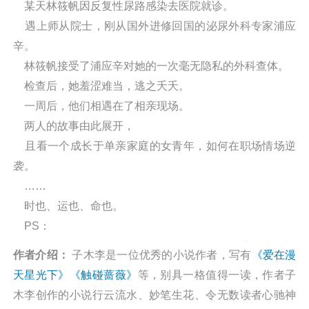
某天林筱帆因反复性尿路感染去医院就诊。
遇上师从院士，刚从国外进修回国的泌尿外科专家浦应
辛。
林筱帆接受了浦应辛对她的一次毫无隐私的外科查体。
检查后，她羞涩难当，逃之夭夭。
一周后，他们相遇在了相亲现场。
两人的故事由此展开，
且看一个成长于单亲家庭的女青年，如何在职场情场逆
袭。
……
时也、运也、命也。
PS：
只写真实人物，不杜撰和污名化任何一个职业。也不刻
作者介绍：
子木李是一位优秀的小说作者，写有
《爱在漫
画人格不健全为了言情而言情的主角。阅读触碰蔷薇最新
天星光下》
《触碰蔷薇》
等，别具一格值得一读，作者子
章节请关注（凡人小说网
木李创作的小说行云流水、妙笔生花、令无数读者心驰神
http://wap.washuwx.org/book/291605.html）