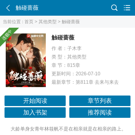
触碰蔷薇
当前位置 :
首页
>
其他类型
> 触碰蔷薇
连载中
触碰蔷薇
作 者：
子木李
类 型：
其他类型
章 节：815章
更新时间：2026-07-10
最新章节：
第811章 去来与来去
开始阅读
章节列表
加入书架
推荐阅读
大龄单身女青年林筱帆不是在相亲就是在相亲的路上。