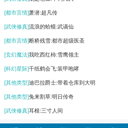
[都市言情]
萧潜:超凡传
[武侠修真]
流浪的蛤蟆:武谪仙
[都市言情]
断桥残雪:都市超级医圣
[玄幻魔法]
我吃西红柿:雪鹰领主
[科幻星际]
千纸鹤会飞:装甲咆哮
[其他类型]
迪巴拉爵士:带着仓库到大明
[其他类型]
兔来割草:明日传奇
[武侠修真]
耳根:三寸人间