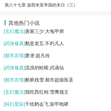
第八十七章 波西米亚帝国的末日（三）
其他热门小说
[玄幻魔法]
唐家三少:大龟甲师
[武侠修真]
鹅是老五:不朽凡人
[都市言情]
萧潜:超凡传
[武侠修真]
流浪的蛤蟆:武谪仙
[都市言情]
断桥残雪:都市超级医圣
[玄幻魔法]
我吃西红柿:雪鹰领主
[科幻星际]
千纸鹤会飞:装甲咆哮