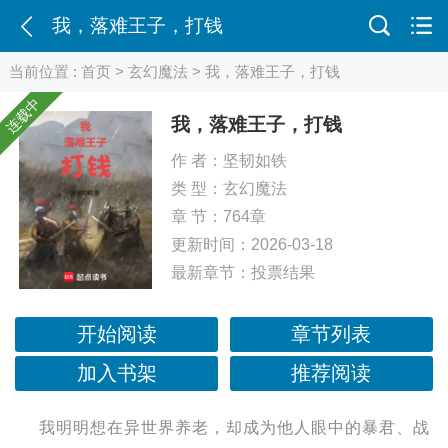
我，落难王子，打钱
当前位置 :
首页
>
玄幻魔法
> 我，落难王子，打钱
连载中
我，落难王子，打钱
作 者：
坚韧如铁
类 型：
玄幻魔法
章 节：764章
更新时间：2026-03-18
最新章节：
投票结果
开始阅读
章节列表
加入书架
推荐阅读
我明明想在异世界养老，却成为他人眼中的暴君、战