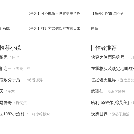
【番外】可不能做里世界男主角啊
【番外】瞪谁谁怀孕
个系统
【番外】打开方式错误的首富日常
终章
推荐小说
作者推荐
相思
快穿之位面采购师
/ 桐华
/ 
相之王
在霍格沃茨淡定地喝红
/ 天蚕土豆
渣攻分手后…
征战诸天世界
/ 暗香漂浮
/ 迦太基
天
武谪仙
/ 辰东
/ 流浪的蛤蟆
是传奇
哈利·泽维尔[综英美]
/ 柳笑笑
/
回1982小渔村
欢想世界
/ 一杯冰柠檬水
/ 徐公子胜治