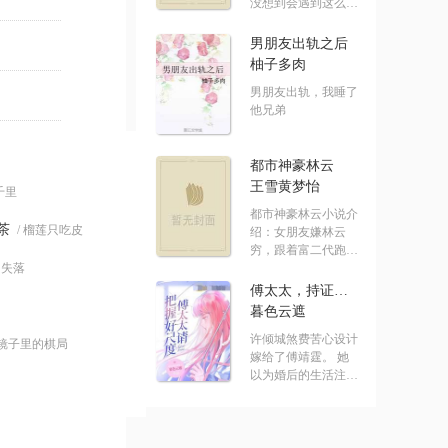
没想到会遇到这么没
有节操的系统！ .....
男朋友出轨之后
柚子多肉
男朋友出轨，我睡了
他兄弟
都市神豪林云
王雪黄梦怡
七千里
都市神豪林云小说介
茶
/ 榴莲只吃皮
绍：女朋友嫌林云
穷，跟着富二代跑
的失落
了，结果突然.....
傅太太，持证请上岗
暮色云遮
许倾城煞费苦心设计
 镜子里的棋局
嫁给了傅靖霆。 她
以为婚后的生活注定
水深火热。 却发.....