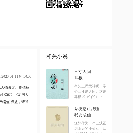
书名》。
ml）
相关小说
三寸人间
026-01-11 04:50:00
耳根
举头三尺无神明，掌
品人物设定、剧情桥
心三寸是人间。这是
越指南》
《梦回大
耳根继《仙逆》《求
到您的权益，请通
魔》《我.....
系统总让我睡男主[快穿]
我要成仙
江妗作为一个三观正
到上天的小仙女，从