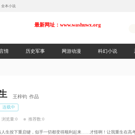
全本小说
最新网址：www.washuwx.org
言情
历史军事
网游动漫
科幻小说
生
王梓钧
作品
连载中
浏览量:0
推荐数:0
人生按下重启键，似乎一切都变得顺利起来……才怪咧！让我重生在高