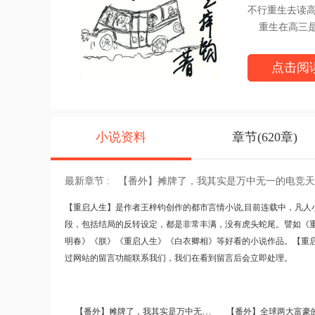
不行重生去读
重生在高三是
急，在线等！
）阅读重启人生最新章
点击阅
小说资料
章节(620章)
最新章节 :
【番外】摊牌了，我其实是万中无一的电竞天
【
重启人生
】是作者王梓钧创作的都市言情小说,目前连载中，凡人
段，包括结局的反转设定，都是非常丰满，没有虎头蛇尾。譬如
《
明春》
《朕》
《重启人生》
《白衣卿相》
等好看的小说作品。【重
过网站的留言功能联系我们，我们在看到留言后会立即处理。
【番外】摊牌了，我其实是万中无一的电竞天才
【番外】全球两大富豪