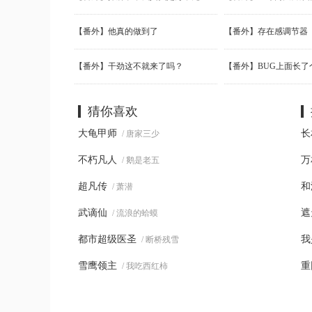
【番外】他真的做到了
【番外】存在感调节器
【番外】干劲这不就来了吗？
【番外】BUG上面长了
猜你喜欢
大龟甲师
长
/ 唐家三少
不朽凡人
万
/ 鹅是老五
超凡传
和
/ 萧潜
武谪仙
遮
/ 流浪的蛤蟆
都市超级医圣
我
/ 断桥残雪
雪鹰领主
重
/ 我吃西红柿