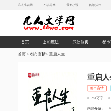
凡人小说网
小说分类
最新小说
阅读排行
首页
玄幻魔法
武侠修真
都市
首页
>
都市言情
>
重启人生
重启人
都市言情
281万字
内容介绍：
当