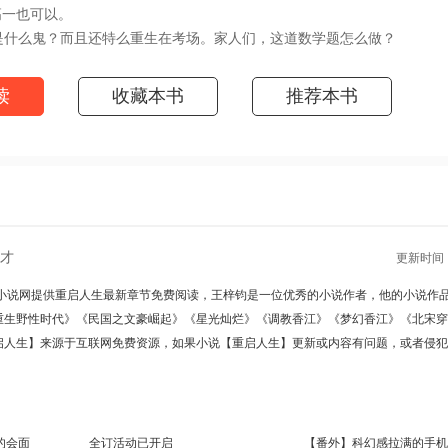
高一也可以。
什么鬼？而且还特么重生在考场。家人们，这道数学题怎么做？
…………（本书又名《都重生谁还考试啊》、《都重生了作者还不会取
节请关注（凡人小说网 http://www.washuwx.org/book/301274.ht
读
收藏本书
推荐本书
才
更新时间 : 2
小说网提供
重启人生最新章节
免费阅读，王梓钧是一位优秀的小说作者，他的小说作
重生野性时代》
《民国之文豪崛起》
《星光灿烂》
《调教香江》
《梦幻香江》
《北宋穿
启人生】来源于互联网免费资源，如果小说【重启人生】更新或内容有问题，或者侵犯
的会面
全订活动已开启
【番外】科幻感拉满的手机