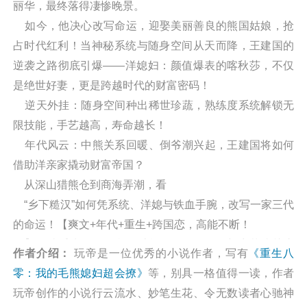
丽华，最终落得凄惨晚景。
如今，他决心改写命运，迎娶美丽善良的熊国姑娘，抢
占时代红利！当神秘系统与随身空间从天而降，王建国的
逆袭之路彻底引爆——洋媳妇：颜值爆表的喀秋莎，不仅
是绝世好妻，更是跨越时代的财富密码！
逆天外挂：随身空间种出稀世珍蔬，熟练度系统解锁无
限技能，手艺越高，寿命越长！
年代风云：中熊关系回暖、倒爷潮兴起，王建国将如何
借助洋亲家撬动财富帝国？
从深山猎熊仓到商海弄潮，看
“乡下糙汉”如何凭系统、洋媳与铁血手腕，改写一家三代
的命运！【爽文+年代+重生+跨国恋，高能不断！
】阅读重生八零：我的毛熊媳妇超会撩最新章节请关注
作者介绍：
玩帝是一位优秀的小说作者，写有
《重生八
（凡人小说网
零：我的毛熊媳妇超会撩》
等，别具一格值得一读，作者
http://wap.washuwx.org/book/304605.html）
玩帝创作的小说行云流水、妙笔生花、令无数读者心驰神