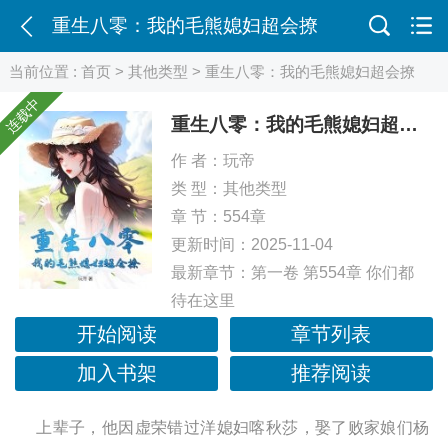
重生八零：我的毛熊媳妇超会撩
当前位置 :
首页
>
其他类型
> 重生八零：我的毛熊媳妇超会撩
连载中
重生八零：我的毛熊媳妇超会撩
作 者：
玩帝
类 型：
其他类型
章 节：554章
更新时间：2025-11-04
最新章节：
第一卷 第554章 你们都
待在这里
开始阅读
章节列表
加入书架
推荐阅读
上辈子，他因虚荣错过洋媳妇喀秋莎，娶了败家娘们杨