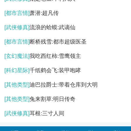
[都市言情]
萧潜:超凡传
[武侠修真]
流浪的蛤蟆:武谪仙
[都市言情]
断桥残雪:都市超级医圣
[玄幻魔法]
我吃西红柿:雪鹰领主
[科幻星际]
千纸鹤会飞:装甲咆哮
[其他类型]
迪巴拉爵士:带着仓库到大明
[其他类型]
兔来割草:明日传奇
[武侠修真]
耳根:三寸人间