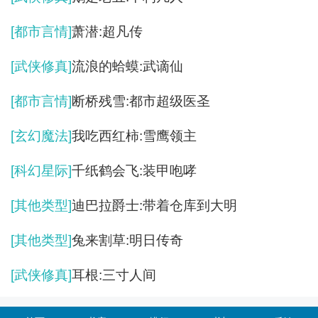
[都市言情]
萧潜:超凡传
[武侠修真]
流浪的蛤蟆:武谪仙
[都市言情]
断桥残雪:都市超级医圣
[玄幻魔法]
我吃西红柿:雪鹰领主
[科幻星际]
千纸鹤会飞:装甲咆哮
[其他类型]
迪巴拉爵士:带着仓库到大明
[其他类型]
兔来割草:明日传奇
[武侠修真]
耳根:三寸人间