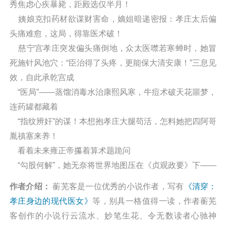
秀焦虑心疾暴毙，距殿选仅半月！
姨娘克扣药材欲谋财害命，嫡姐暗递密报：孝庄太后偏
头痛难愈，这局，得靠医术破！
慈宁宫孝庄突发偏头痛倒地，众太医噤若寒蝉时，她冒
死施针风池穴：“臣治得了头疼，更能保大清安康！”三息见
效，自此承乾宫成
“医局”——蒸馏消毒水治康熙风寒，牛痘术破天花噩梦，
连药罐都藏着
“指纹辨奸”的谋！本想抱孝庄大腿苟活，怎料她把四阿哥
胤禛塞来养！
看着未来雍正帝攥着算术题跪问
“勾股何解”，她无奈将世界地图压在《贞观政要》下——
这帝王路，竟被银针改写！
作者介绍：
蘅芜客是一位优秀的小说作者，写有
《清穿：
蒙古妃嫔嘲
孝庄身边的现代医女》
等，别具一格值得一读，作者蘅芜
“旁支贱命”，她反手算出对方宫寒难孕；宜妃借萨满构
客创作的小说行云流水、妙笔生花、令无数读者心驰神
陷，她以银针让神棍打滚。