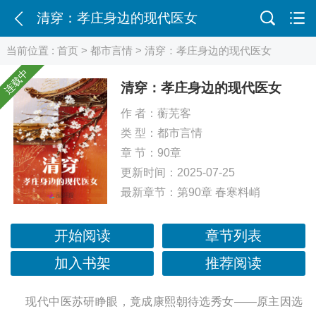
清穿：孝庄身边的现代医女
当前位置 :
首页
>
都市言情
> 清穿：孝庄身边的现代医女
连载中
清穿：孝庄身边的现代医女
作 者：
蘅芜客
类 型：
都市言情
章 节：90章
更新时间：2025-07-25
最新章节：
第90章 春寒料峭
开始阅读
章节列表
加入书架
推荐阅读
现代中医苏研睁眼，竟成康熙朝待选秀女——原主因选