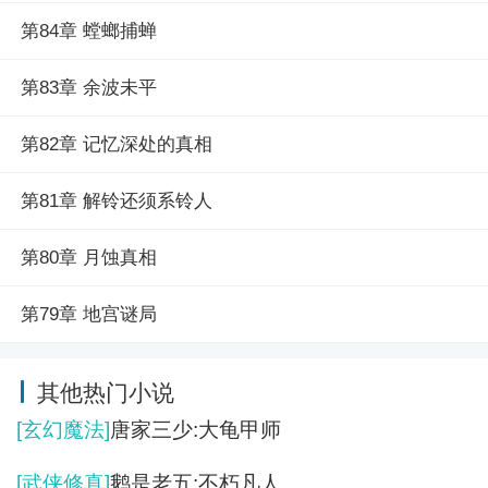
第84章 螳螂捕蝉
第83章 余波未平
第82章 记忆深处的真相
第81章 解铃还须系铃人
第80章 月蚀真相
第79章 地宫谜局
其他热门小说
[玄幻魔法]
唐家三少:大龟甲师
[武侠修真]
鹅是老五:不朽凡人