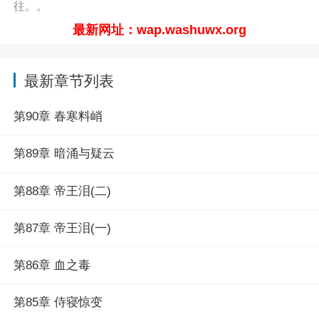
往。。
不媚宠、不争权，只把医书当刀，驯太医院为后盾。从
最新网址：wap.washuwx.org
选秀炮灰到孝庄心腹、雍正帝师，她在承德医学院教女子
执刀：“史书会记九龙夺嫡，更该记，有医女让大清的针，
最新章节列表
扎进文明血脉！”清穿权谋+医学破局，看现代医女以针为
刃，刻下不媚宠·只掌命的紫禁城传奇！阅读清穿：孝庄身
第90章 春寒料峭
边的现代医女最新章节请关注（凡人小说网
http://wap.washuwx.org/book/304615.html）
第89章 暗涌与疑云
第88章 帝王泪(二)
第87章 帝王泪(一)
第86章 血之毒
第85章 侍寝惊变