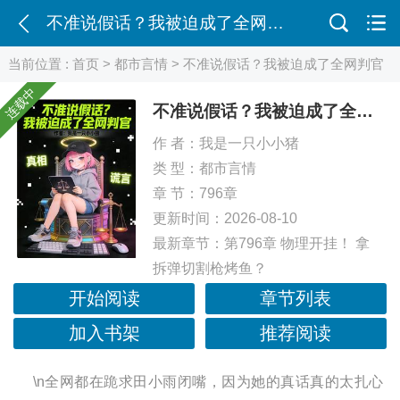
不准说假话？我被迫成了全网判官
当前位置 :
首页
>
都市言情
> 不准说假话？我被迫成了全网判官
连载中
不准说假话？我被迫成了全网判官
作 者：
我是一只小小猪
类 型：
都市言情
章 节：796章
更新时间：2026-08-10
最新章节：
第796章 物理开挂！ 拿
拆弹切割枪烤鱼？
开始阅读
章节列表
加入书架
推荐阅读
\n全网都在跪求田小雨闭嘴，因为她的真话真的太扎心