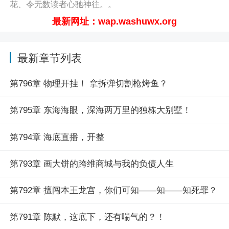
花、令无数读者心驰神往。。
最新章节请关注（凡人小说网
最新网址：wap.washuwx.org
http://wap.washuwx.org/book/315149.html）
最新章节列表
第796章 物理开挂！ 拿拆弹切割枪烤鱼？
第795章 东海海眼，深海两万里的独栋大别墅！
第794章 海底直播，开整
第793章 画大饼的跨维商城与我的负债人生
第792章 擅闯本王龙宫，你们可知——知——知死罪？
第791章 陈默，这底下，还有喘气的？！