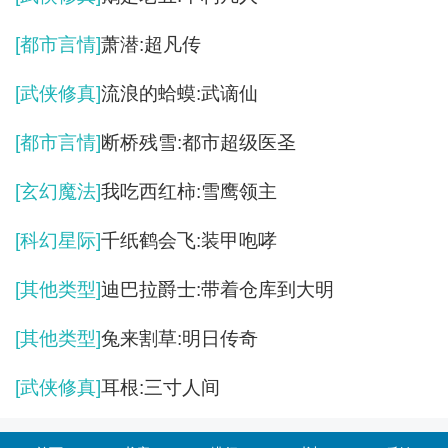
[都市言情]
萧潜:超凡传
[武侠修真]
流浪的蛤蟆:武谪仙
[都市言情]
断桥残雪:都市超级医圣
[玄幻魔法]
我吃西红柿:雪鹰领主
[科幻星际]
千纸鹤会飞:装甲咆哮
[其他类型]
迪巴拉爵士:带着仓库到大明
[其他类型]
兔来割草:明日传奇
[武侠修真]
耳根:三寸人间