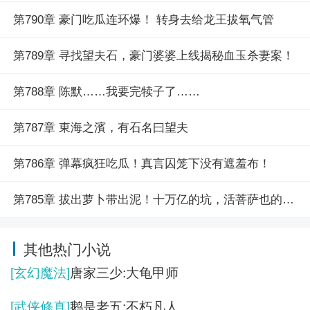
第790章 豪门吃瓜连环爆！ 转身去给龙王拔氧气管
第789章 寻找望夫石，豪门婆婆上线揭秘血玉杀妻案！
第788章 陈默……我要完犊子了……
第787章 東海之濱，有石名曰望夫
第786章 弹幕疯狂吃瓜！真言囚笼下没有遮羞布！
第785章 拔出萝卜带出泥！十万亿的坑，活菩萨也的放点血！
其他热门小说
[玄幻魔法]
唐家三少:大龟甲师
[武侠修真]
鹅是老五:不朽凡人