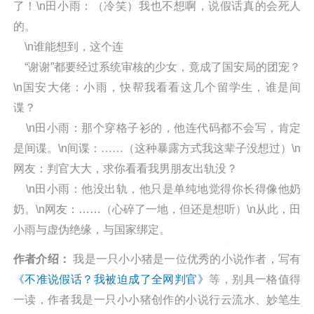
了！\n田小雨：（冷笑）我也不想啊，说假话真的会死人
的。
\n谁能想到，这个连
“谢谢”都要经过系统审核的少女，竟成了国安局的团宠？
\n国安大佬：小雨，快帮我看看这几个留学生，谁是间
谍？
\n田小雨：那个穿格子衫的，他连代码都不会写，肯定
是间谍。\n间谍：……（这种暴露方式我这辈子没想过）\n
网友：判官大大，求你看看我男朋友出轨没？
\n田小雨：他没出轨，他只是单纯地觉得你长得像他奶
奶。\n网友：……（心碎了一地，但还是想听）\n从此，田
小雨与虚伪绝缘，与国家绑定。
\n众人：因为她说的，是连上帝都不敢揭穿的真相！\n所
作者介绍：
我是一只小小猪是一位优秀的小说作者，写有
有人：“求求了，给她个禁言套餐吧，她说的全是真话
《不准说假话？我被迫成了全网判官》
等，别具一格值得
啊！”\n不是，这届网友凭什么管我叫
一读，作者我是一只小小猪创作的小说行云流水、妙笔生
“全网判官”啊？！阅读不准说假话？我被迫成了全网判官