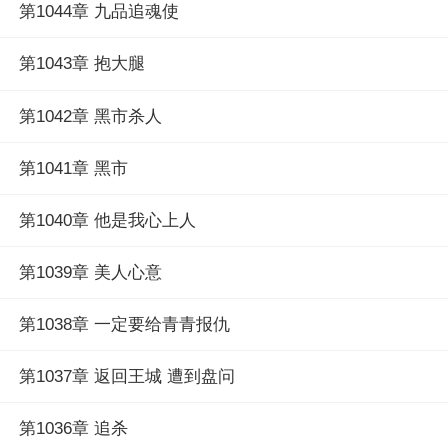
第1044章 九品追魂使
第1043章 抱大腿
第1042章 黑市杀人
第1041章 黑市
第1040章 他是我心上人
第1039章 美人心意
第1038章 一定要给青青报仇
第1037章 返回王城 遭到盘问
第1036章 追杀