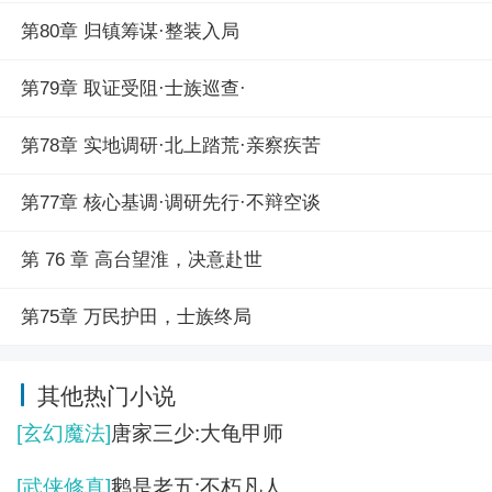
第80章 归镇筹谋·整装入局
第79章 取证受阻·士族巡查·
第78章 实地调研·北上踏荒·亲察疾苦
第77章 核心基调·调研先行·不辩空谈
第 76 章 高台望淮，决意赴世
第75章 万民护田，士族终局
其他热门小说
[玄幻魔法]
唐家三少:大龟甲师
[武侠修真]
鹅是老五:不朽凡人