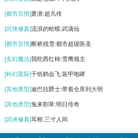
[都市言情]
萧潜:超凡传
[武侠修真]
流浪的蛤蟆:武谪仙
[都市言情]
断桥残雪:都市超级医圣
[玄幻魔法]
我吃西红柿:雪鹰领主
[科幻星际]
千纸鹤会飞:装甲咆哮
[其他类型]
迪巴拉爵士:带着仓库到大明
[其他类型]
兔来割草:明日传奇
[武侠修真]
耳根:三寸人间