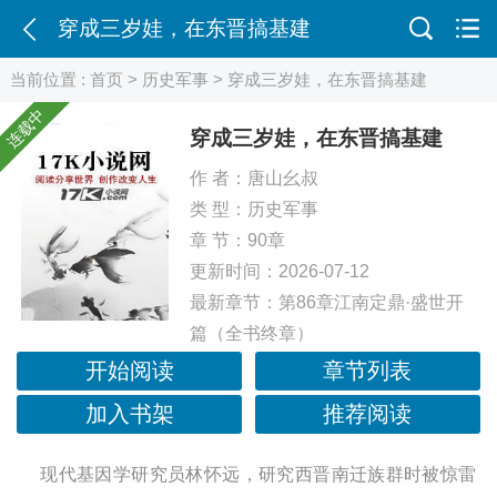
穿成三岁娃，在东晋搞基建
当前位置 :
首页
>
历史军事
> 穿成三岁娃，在东晋搞基建
连载中
穿成三岁娃，在东晋搞基建
作 者：
唐山幺叔
类 型：
历史军事
章 节：90章
更新时间：2026-07-12
最新章节：
第86章江南定鼎·盛世开
篇（全书终章）
开始阅读
章节列表
加入书架
推荐阅读
现代基因学研究员林怀远，研究西晋南迁族群时被惊雷