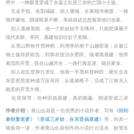
劈中，一睁眼竟穿成了永嘉之乱里三岁的亡国小士族。
无金手指。洛阳城破、胡人屠城，全家颠沛南渡，一路
饿殍遍地、阴谋暗算不断，亲叔叔还总想着害他们全家。
别人逃难靠跑，他一个奶娃娃手无缚鸡，只能把满脑子
现代农耕、草药、基建知识往肚子里咽。
从荒山野岭开荒种稻，到用草药救下山越部落；从被江
南士族排挤欺负，到靠农技治水肥田、搞灌溉基建；他带
着流民开荒，联合山越共生，一路打脸反派、稳住家业。
别人在乱世挣扎求生，他靠一手黑科技种田，硬生生在
东晋把荒坡种成万亩良田，从逃难稚子，活成了江南无人
敢惹的开荒大佬。
乱世很苦，但种田搞基建，真的能赢。阅读穿成三岁
娃，在东晋搞基建最新章节请关注（凡人小说网
作者介绍：
唐山幺叔是一位优秀的小说作者，写有
《回到
http://wap.washuwx.org/book/319289.html）
秦朝娶老婆》
《穿成三岁娃，在东晋搞基建》
等，别具一
格值得一读，作者唐山幺叔创作的小说行云流水、妙笔生