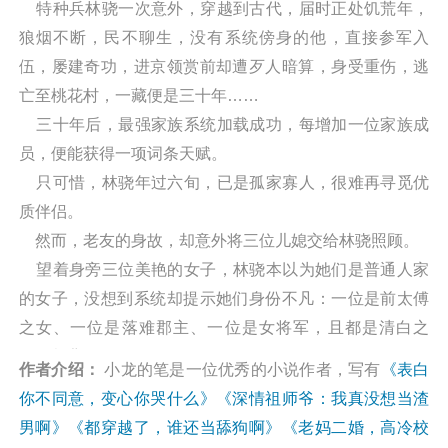
特种兵林骁一次意外，穿越到古代，届时正处饥荒年，
狼烟不断，民不聊生，没有系统傍身的他，直接参军入
伍，屡建奇功，进京领赏前却遭歹人暗算，身受重伤，逃
亡至桃花村，一藏便是三十年……
三十年后，最强家族系统加载成功，每增加一位家族成
员，便能获得一项词条天赋。
只可惜，林骁年过六旬，已是孤家寡人，很难再寻觅优
质伴侣。
然而，老友的身故，却意外将三位儿媳交给林骁照顾。
望着身旁三位美艳的女子，林骁本以为她们是普通人家
的女子，没想到系统却提示她们身份不凡：一位是前太傅
之女、一位是落难郡主、一位是女将军，且都是清白之
躯，都背负血海深仇。
作者介绍：
小龙的笔是一位优秀的小说作者，写有
《表白
她们的出现给林骁苍老的心带来了希望火苗，砰砰直
你不同意，变心你哭什么》
《深情祖师爷：我真没想当渣
跳。
男啊》
《都穿越了，谁还当舔狗啊》
《老妈二婚，高冷校
苏馨月：“承蒙林伯照顾，妾身无以为报，望林伯怜惜。”