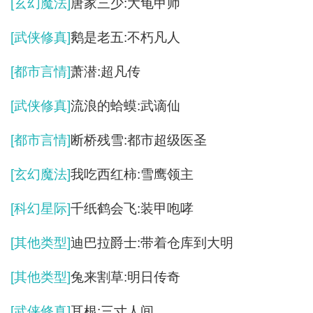
[玄幻魔法]
唐家三少:大龟甲师
[武侠修真]
鹅是老五:不朽凡人
[都市言情]
萧潜:超凡传
[武侠修真]
流浪的蛤蟆:武谪仙
[都市言情]
断桥残雪:都市超级医圣
[玄幻魔法]
我吃西红柿:雪鹰领主
[科幻星际]
千纸鹤会飞:装甲咆哮
[其他类型]
迪巴拉爵士:带着仓库到大明
[其他类型]
兔来割草:明日传奇
[武侠修真]
耳根:三寸人间