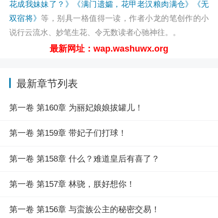
花成我妹妹了？》
《满门遗孀，花甲老汉粮肉满仓》
《无
上官飞燕：“老头，你若能助我复仇，那我便为你生儿育
双宿将》
等，别具一格值得一读，作者小龙的笔创作的小
女。”
说行云流水、妙笔生花、令无数读者心驰神往。。
冷清雪：“奴家愿为恩公弦续香火，传宗接代。”
最新网址：wap.washuwx.org
至此，林骁便走上一条娶妻变强的道路，将这乱世杀得
天昏地暗。
最新章节列表
前期种田，后期争霸！阅读满门遗孀，花甲老汉粮肉满
仓最新章节请关注（凡人小说网
第一卷 第160章 为丽妃娘娘拔罐儿！
http://wap.washuwx.org/book/320226.html）
第一卷 第159章 带妃子们打球！
第一卷 第158章 什么？难道皇后有喜了？
第一卷 第157章 林骁，朕好想你！
第一卷 第156章 与蛮族公主的秘密交易！