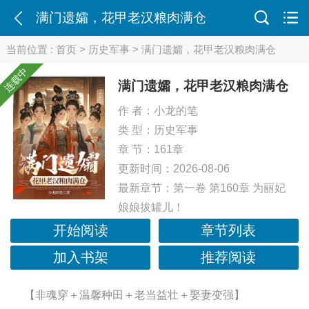
满门遗孀，花甲老汉粮肉满仓
当前位置 :
首页
>
历史军事
> 满门遗孀，花甲老汉粮肉满仓
连载中
满门遗孀，花甲老汉粮肉满仓
作 者：
小龙的笔
类 型：
历史军事
章 节：161章
更新时间：2026-08-06
最新章节：
第一卷 第160章 为丽妃
娘娘拔罐儿！
开始阅读
章节列表
加入书架
推荐阅读
【非魂穿＋温馨种田＋老当益壮＋娶妻变强】