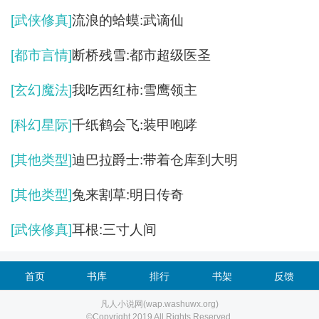
[武侠修真]
流浪的蛤蟆:武谪仙
[都市言情]
断桥残雪:都市超级医圣
[玄幻魔法]
我吃西红柿:雪鹰领主
[科幻星际]
千纸鹤会飞:装甲咆哮
[其他类型]
迪巴拉爵士:带着仓库到大明
[其他类型]
兔来割草:明日传奇
[武侠修真]
耳根:三寸人间
首页
书库
排行
书架
反馈
凡人小说网(wap.washuwx.org)
©Copyright 2019 All Rights Reserved.