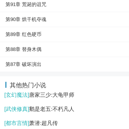
第91章 荒诞的诅咒
第90章 烘干机夺魂
第89章 红色硬币
第88章 替身木偶
第87章 破坏演出
其他热门小说
[玄幻魔法]
唐家三少:大龟甲师
[武侠修真]
鹅是老五:不朽凡人
[都市言情]
萧潜:超凡传