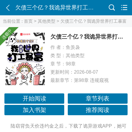
欠债三个亿？我诡异世界打工暴富
当前位置 :
首页
>
其他类型
> 欠债三个亿？我诡异世界打工暴富
连载中
欠债三个亿？我诡异世界打工暴富
作 者：
鱼羡袅
类 型：
其他类型
章 节：98章
更新时间：2026-08-07
最新章节：
第98章 违规窥视
开始阅读
章节列表
加入书架
推荐阅读
陆窈背负天价违约金之后，下载了诡异游戏APP，她可