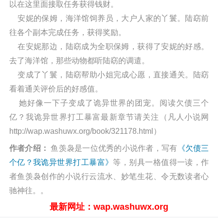
以在这里面接取任务获得钱财。
安妮的保姆，海洋馆饲养员，大户人家的丫鬟。陆窈前
往各个副本完成任务，获得奖励。
在安妮那边，陆窈成为全职保姆，获得了安妮的好感。
去了海洋馆，那些动物都听陆窈的调遣。
变成了丫鬟，陆窈帮助小姐完成心愿，直接通关。陆窈
看着通关评价后的好感值。
她好像一下子变成了诡异世界的团宠。阅读欠债三个
亿？我诡异世界打工暴富最新章节请关注（凡人小说网
http://wap.washuwx.org/book/321178.html）
作者介绍：
鱼羡袅是一位优秀的小说作者，写有
《欠债三
个亿？我诡异世界打工暴富》
等，别具一格值得一读，作
者鱼羡袅创作的小说行云流水、妙笔生花、令无数读者心
驰神往。。
最新网址：wap.washuwx.org