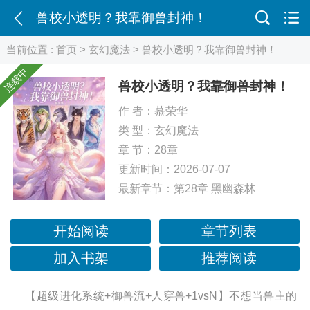
兽校小透明？我靠御兽封神！
当前位置 :
首页
>
玄幻魔法
> 兽校小透明？我靠御兽封神！
连载中
兽校小透明？我靠御兽封神！
作 者：
慕荣华
类 型：
玄幻魔法
章 节：28章
更新时间：2026-07-07
最新章节：
第28章 黑幽森林
开始阅读
章节列表
加入书架
推荐阅读
【超级进化系统+御兽流+人穿兽+1vsN】不想当兽主的