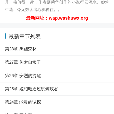
具一格值得一读，作者慕荣华创作的小说行云流水、妙笔
啥？
生花、令无数读者心驰神往。。
被求爱的姬昭昭表示小孩才做选择呢！阅读兽校小透
最新网址：wap.washuwx.org
明？我靠御兽封神！最新章节请关注（凡人小说网
http://wap.washuwx.org/book/321453.html）
最新章节列表
第28章 黑幽森林
第27章 你太自负了
第26章 安烈的提醒
第25章 姬昭昭通过试炼峡谷
第24章 蛇灵的试探