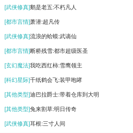
[武侠修真]
鹅是老五:不朽凡人
[都市言情]
萧潜:超凡传
[武侠修真]
流浪的蛤蟆:武谪仙
[都市言情]
断桥残雪:都市超级医圣
[玄幻魔法]
我吃西红柿:雪鹰领主
[科幻星际]
千纸鹤会飞:装甲咆哮
[其他类型]
迪巴拉爵士:带着仓库到大明
[其他类型]
兔来割草:明日传奇
[武侠修真]
耳根:三寸人间