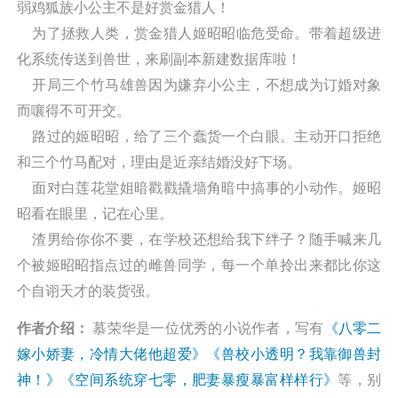
弱鸡狐族小公主不是好赏金猎人！
为了拯救人类，赏金猎人姬昭昭临危受命。带着超级进
化系统传送到兽世，来刷副本新建数据库啦！
开局三个竹马雄兽因为嫌弃小公主，不想成为订婚对象
而嚷得不可开交。
路过的姬昭昭，给了三个蠢货一个白眼。主动开口拒绝
和三个竹马配对，理由是近亲结婚没好下场。
面对白莲花堂姐暗戳戳撬墙角暗中搞事的小动作。姬昭
昭看在眼里，记在心里。
渣男给你你不要，在学校还想给我下绊子？随手喊来几
个被姬昭昭指点过的雌兽同学，每一个单拎出来都比你这
个自诩天才的装货强。
虎王校长听说姬昭昭会御兽，一句来御我试试，把姬昭
作者介绍：
慕荣华是一位优秀的小说作者，写有
《八零二
昭吓得踉跄一下。
嫁小娇妻，冷情大佬他超爱》
《兽校小透明？我靠御兽封
把老虎当狗遛？那画面太美姬昭昭不敢闭眼想。等等，
神！》
《空间系统穿七零，肥妻暴瘦暴富样样行》
等，别
你们几位露着腹肌天天围过来秀荷尔蒙的小雄兽又是要干