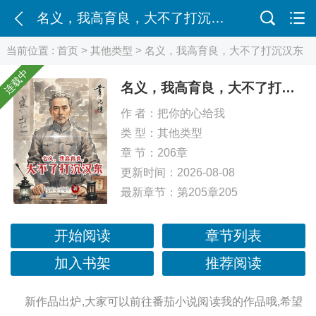
名义，我高育良，大不了打沉汉东
当前位置 :
首页
>
其他类型
> 名义，我高育良，大不了打沉汉东
连载中
名义，我高育良，大不了打沉汉东
作 者：
把你的心给我
类 型：
其他类型
章 节：206章
更新时间：2026-08-08
最新章节：
第205章205
开始阅读
章节列表
加入书架
推荐阅读
新作品出炉,大家可以前往番茄小说阅读我的作品哦,希望