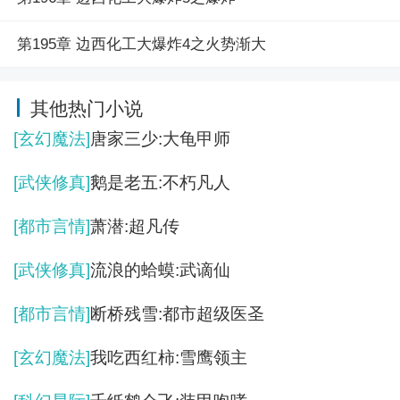
第195章 边西化工大爆炸4之火势渐大
其他热门小说
[玄幻魔法]
唐家三少:大龟甲师
[武侠修真]
鹅是老五:不朽凡人
[都市言情]
萧潜:超凡传
[武侠修真]
流浪的蛤蟆:武谪仙
[都市言情]
断桥残雪:都市超级医圣
[玄幻魔法]
我吃西红柿:雪鹰领主