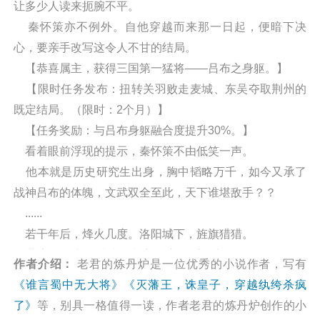
让多少人读来扼腕不平。
秦怀策亦不例外。自他穿越而来那一日起，便暗下决
心，要亲手改写这令人不甘的结局。
【恭喜属主，获得三国第一猛将——吕布之身躯。】
【限时任务发布：扭转关羽败走麦城、东吴夺取荆州的
既定结局。（限时：2个月）】
【任务奖励：与吕布身躯融合度提升30%。】
看着眼前浮现的提示，秦怀策不由低笑一声。
他本就是历史研究生出身，胸中韬略万千，如今又承了
战神吕布的体魄，文武双全至此，天下谁堪敌手？？
......
若干年后，烽火几度。洛阳城下，旌旗猎猎。
曹家后人立于城头，望着下方那手持方天画戟，胯下追
作者介绍：
老君的炼丹炉是一位优秀的小说作者，写有
风赤兔的伟岸身影，不由低声长叹：
《谁言蜀中无大将》
《灭藩王，诛皇子，穿越纨绔杀疯
“是谁……是谁跟寡人说的，五虎上将垂垂老矣，蜀中再
了》
等，别具一格值得一读，作者老君的炼丹炉创作的小
无大将的？”阅读谁言蜀中无大将最新章节请关注（凡人小