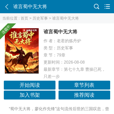
谁言蜀中无大将
当前位置 :
首页
>
历史军事
> 谁言蜀中无大将
连载中
谁言蜀中无大将
作 者：
老君的炼丹炉
类 型：
历史军事
章 节：79章
更新时间：2026-08-08
最新章节：
第七十九章 曹操已死，
只差一步
开始阅读
章节列表
加入书架
推荐阅读
“蜀中无大将，廖化作先锋”这句流传后世的三国叹息，曾