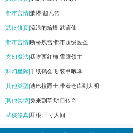
[都市言情]
萧潜:超凡传
[武侠修真]
流浪的蛤蟆:武谪仙
[都市言情]
断桥残雪:都市超级医圣
[玄幻魔法]
我吃西红柿:雪鹰领主
[科幻星际]
千纸鹤会飞:装甲咆哮
[其他类型]
迪巴拉爵士:带着仓库到大明
[其他类型]
兔来割草:明日传奇
[武侠修真]
耳根:三寸人间