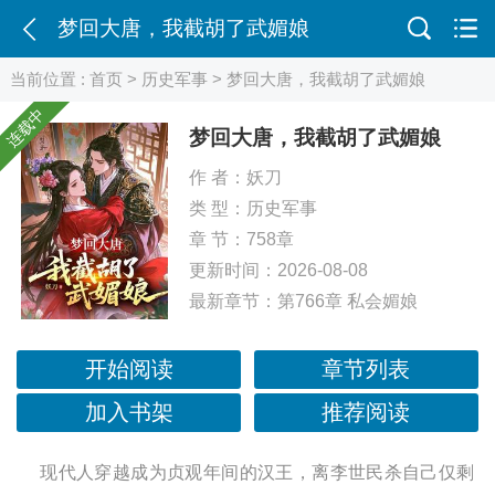
梦回大唐，我截胡了武媚娘
当前位置 :
首页
>
历史军事
> 梦回大唐，我截胡了武媚娘
连载中
梦回大唐，我截胡了武媚娘
作 者：
妖刀
类 型：
历史军事
章 节：758章
更新时间：2026-08-08
最新章节：
第766章 私会媚娘
开始阅读
章节列表
加入书架
推荐阅读
现代人穿越成为贞观年间的汉王，离李世民杀自己仅剩