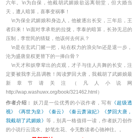
六年。\n为自保，他截胡武媚娘欲远离朝堂，但大婚当
天，遭人暗算，喜事变祸事！
\n为保全武媚娘和身边人，他被逐出长安，三年后，王
者归来！\n面对李承乾的拉拢，李泰的暗算，长孙无忌的
压制，李世民的猜疑，他该何去何从？
\n是在玄武门赌一把，站在权力的浪尖!\n还是退一步，
沦为盛唐皇权更替下的一捧白骨？
\n天才和妖孽辈出的贞观，才子与佳人共舞的长安，注
定要被我李元昌调教！阅读梦回大唐，我截胡了武媚娘最
新章节请关注（凡人小说网
http://wap.washuwx.org/book/321462.html）
作者介绍：
妖刀是一位优秀的小说作者，写有
《超级透
视》
《再世为皇》
《秦云》
《秦云萧淑妃》
《梦回大唐，
我截胡了武媚娘》
等，别具一格值得一读，作者妖刀创作
的小说行云流水、妙笔生花、令无数读者心驰神往。。