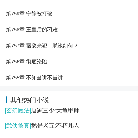
第759章 宁静被打破
第758章 王皇后的刁难
第757章 宿敌来犯，朕该如何？
第756章 彻底沦陷
第755章 不知当讲不当讲
其他热门小说
[玄幻魔法]
唐家三少:大龟甲师
[武侠修真]
鹅是老五:不朽凡人