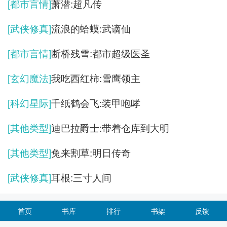
[都市言情]
萧潜:超凡传
[武侠修真]
流浪的蛤蟆:武谪仙
[都市言情]
断桥残雪:都市超级医圣
[玄幻魔法]
我吃西红柿:雪鹰领主
[科幻星际]
千纸鹤会飞:装甲咆哮
[其他类型]
迪巴拉爵士:带着仓库到大明
[其他类型]
兔来割草:明日传奇
[武侠修真]
耳根:三寸人间
首页
书库
排行
书架
反馈