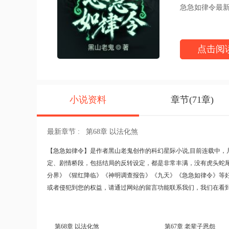
急急如律令最新章节请
点击阅
小说资料
章节(71章)
最新章节 :
第68章 以法化煞
【
急急如律令
】是作者黑山老鬼创作的科幻星际小说,目前连载中，
定、剧情桥段，包括结局的反转设定，都是非常丰满，没有虎头蛇
分界》
《猩红降临》
《神明调查报告》
《九天》
《急急如律令》
等
或者侵犯到您的权益，请通过网站的留言功能联系我们，我们在看
第68章 以法化煞
第67章 老辈子恩怨