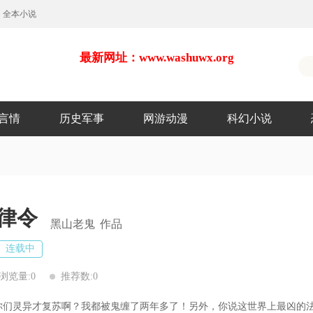
全本小说
最新网址：www.washuwx.org
言情
历史军事
网游动漫
科幻小说
律令
黑山老鬼
作品
连载中
浏览量:0
推荐数:0
们灵异才复苏啊？我都被鬼缠了两年多了！另外，你说这世界上最凶的