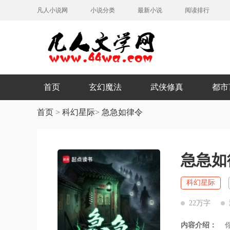
凡人小说网
小说分类
最新小说
阅读排行
首页
玄幻魔法
武侠修真
都市
首页
>
科幻星际
>
急急如律令
急急如
科幻星际
22万字
内容介绍：
你