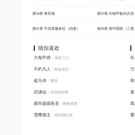
第64章 将军钱
第61章 不找零服务区（四更）
第60章 雨中阴棺（三更
猜你喜欢
大龟甲师
长
/ 唐家三少
不朽凡人
万
/ 鹅是老五
超凡传
和
/ 萧潜
武谪仙
遮
/ 流浪的蛤蟆
都市超级医圣
我
/ 断桥残雪
雪鹰领主
重
/ 我吃西红柿