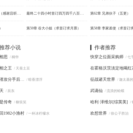
第63章 印钱甲帖剑兵坟（感谢且听疾风吟的黄金盟！）
最终二十四小时首订四万四千八百四十八，破个人记录了兄弟们
第62章 兄弟伙子（五更）
）
第59章 谷大小姐（求首订求月票）
推荐小说
作者推荐
相思
快穿之位面采购师
/ 桐华
/ 
相之王
在霍格沃茨淡定地喝红
/ 天蚕土豆
渣攻分手后…
征战诸天世界
/ 暗香漂浮
/ 迦太基
天
武谪仙
/ 辰东
/ 流浪的蛤蟆
是传奇
哈利·泽维尔[综英美]
/ 柳笑笑
/
回1982小渔村
欢想世界
/ 一杯冰柠檬水
/ 徐公子胜治