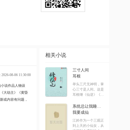
相关小说
三寸人间
026-08-06 11:30:00
耳根
举头三尺无神明，掌
的小说作品人物设
心三寸是人间。这是
《大劫主》
《黄昏
耳根继《仙逆》《求
新或内容有问题，
魔》《我.....
系统总让我睡男主[快穿]
我要成仙
江妗作为一个三观正
到上天的小仙女，从