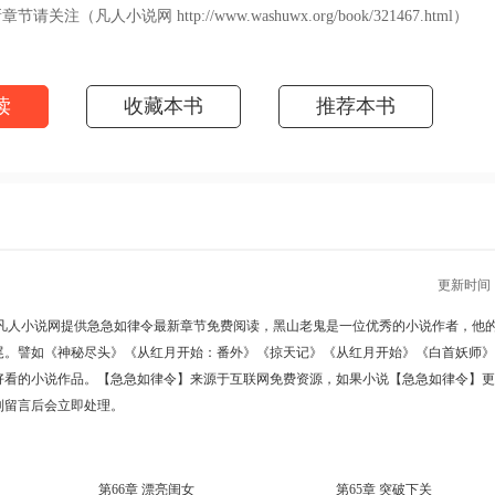
关注（凡人小说网 http://www.washuwx.org/book/321467.html）
读
收藏本书
推荐本书
更新时间 : 2
凡人小说网提供
急急如律令最新章节
免费阅读，黑山老鬼是一位优秀的小说作者，他
尾。譬如
《神秘尽头》
《从红月开始：番外》
《掠天记》
《从红月开始》
《白首妖师》
好看的小说作品。【急急如律令】来源于互联网免费资源，如果小说【急急如律令】更
到留言后会立即处理。
第66章 漂亮闺女
第65章 突破下关