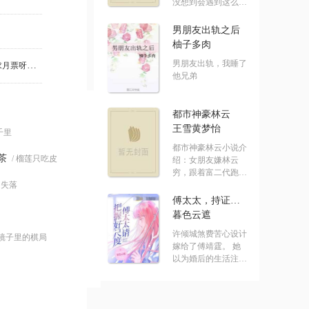
没想到会遇到这么没
有节操的系统！ .....
男朋友出轨之后
柚子多肉
男朋友出轨，我睡了
第58章 李家差使（求首订求月票呀！）
他兄弟
都市神豪林云
王雪黄梦怡
七千里
都市神豪林云小说介
茶
/ 榴莲只吃皮
绍：女朋友嫌林云
穷，跟着富二代跑
的失落
了，结果突然.....
傅太太，持证请上岗
暮色云遮
许倾城煞费苦心设计
 镜子里的棋局
嫁给了傅靖霆。 她
以为婚后的生活注定
水深火热。 却发.....