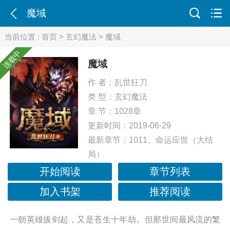
魔域
当前位置 :
首页
>
玄幻魔法
> 魔域
连载中
魔域
作 者：
乱世狂刀
类 型：
玄幻魔法
章 节：1028章
更新时间：2019-06-29
最新章节：
1011、命运应世（大结
局）
开始阅读
章节列表
加入书架
推荐阅读
一朝英雄拔剑起，又是苍生十年劫。但那世间最风流的繁