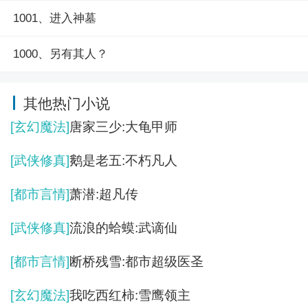
1001、进入神墓
1000、另有其人？
其他热门小说
[玄幻魔法]
唐家三少:大龟甲师
[武侠修真]
鹅是老五:不朽凡人
[都市言情]
萧潜:超凡传
[武侠修真]
流浪的蛤蟆:武谪仙
[都市言情]
断桥残雪:都市超级医圣
[玄幻魔法]
我吃西红柿:雪鹰领主