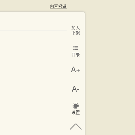
内容报错
加入
书架
目录
A+
A-
设置