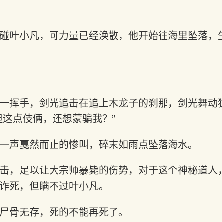
碰叶小凡，可力量已经涣散，他开始往海里坠落，
一挥手，剑光追击在追上木龙子的刹那，剑光舞动
但这点伎俩，还想蒙骗我？”
一声戛然而止的惨叫，碎末如雨点坠落海水。
击，足以让大宗师暴毙的伤势，对于这个神秘道人
诈死，但瞒不过叶小凡。
尸骨无存，死的不能再死了。