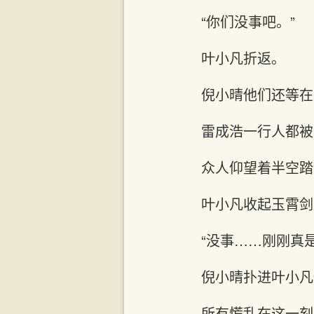
“你们没事吧。”
叶小凡折返。
倪小晴他们还等在
雷成浩一行人都被
众人仰望着半空踏
叶小凡收起玉霄剑
“没事……刚刚真
倪小晴扑进叶小凡
所有慌乱在这一刻