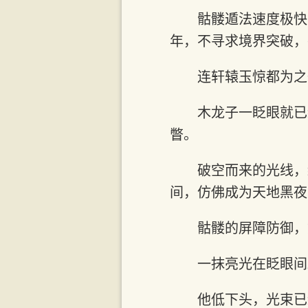
骷髅遁法速度极快
年，不寻求境界突破，
连轩辕玉惊都为之
木龙子一眨眼就已
瞥。
破空而来的光线，
间，仿佛成为天地黑夜
骷髅的屏障防御，
一抹亮光在眨眼间
他低下头，光束已