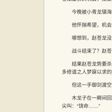
今晚被小青龙镇海
他怀揣希望，机会
哪想到，赵苍龙没
战斗结束了？赵苍
结果赵苍龙势要杀
多修道之人梦寐以求的
但这一手御剑渡空
木龙子在一瞬间回
尖叫：“饶命……”