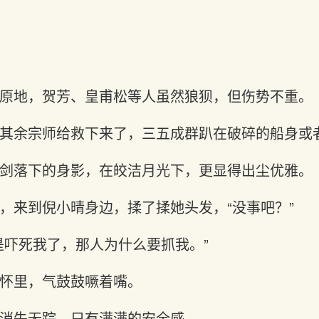
原地，贺芳、皇甫松等人虽然狼狈，但伤势不重。
其余宗师给救下来了，三五成群趴在破碎的船身或
剑落下的身影，在皎洁月光下，更显得出尘优雅。
，来到倪小晴身边，揉了揉她头发，“没事吧？”
是吓死我了，那人为什么要抓我。”
怀里，气鼓鼓噘着嘴。
消失无踪，只有满满的安全感。