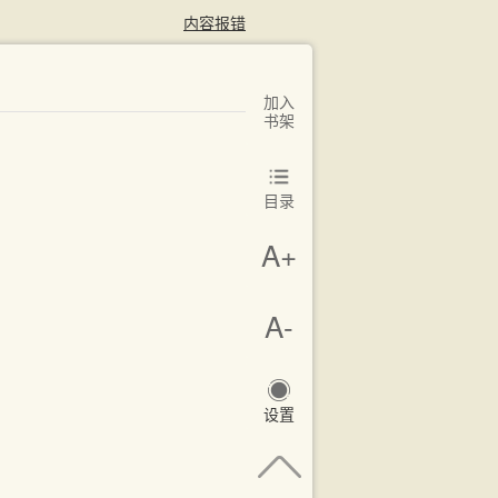
内容报错
加入
书架
目录
A+
A-
设置