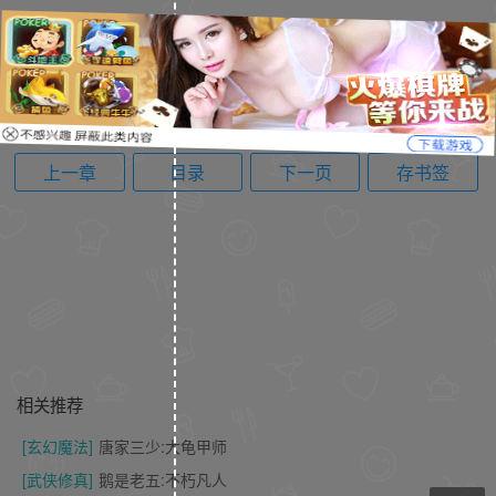
上一章
目录
下一页
存书签
相关推荐
[玄幻魔法]
唐家三少:大龟甲师
[武侠修真]
鹅是老五:不朽凡人