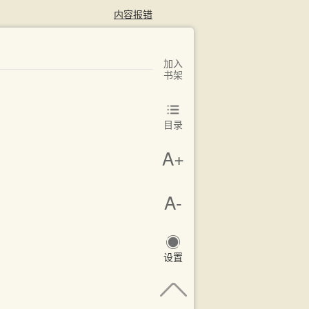
内容报错
加入
书架
目录
A+
A-
设置