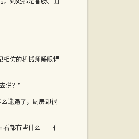
呢，到处都是香肠、面
纪相仿的机械师睡眼惺
去说？”
这么邋遢了，厨房却很
看看都有些什么——什