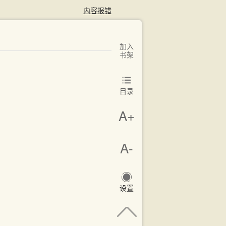
内容报错
加入
书架
目录
A+
A-
设置