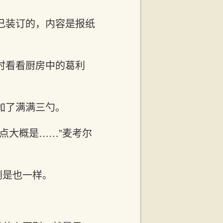
己装订的，内容是报纸
时看看厨房中的葛利
加了满满三勺。
点大概是……”麦考尔
倒是也一样。