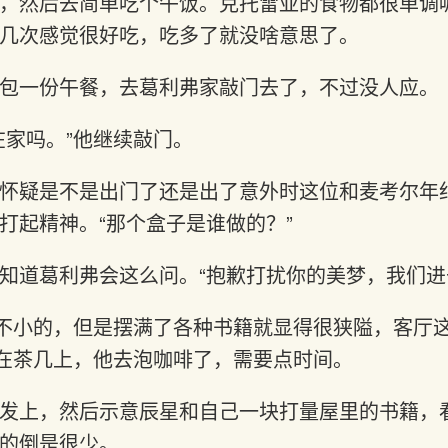
，然后去简单吃个午饭。克托雷亚的食物都很单调
几次感觉很好吃，吃多了就没啥意思了。
包一份午餐，去葛利弗家敲门去了，不过没人应。
在家吗。”他继续敲门。
怀疑是不是出门了还是出了意外时这位和麦考尔年
打起精神。“那个盒子是谁做的？”
知道葛利弗会这么问。“抱歉打扰你的美梦，我们进
间不小的，但是摆满了各种书籍就显得很狭隘，客厅
子在茶几上，他去泡咖啡了，需要点时间。
发上，然后示意辰星和自己一块打量屋里的书籍，
的倒是很少。