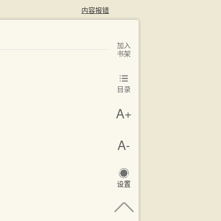
内容报错
加入
书架
目录
A+
A-
设置