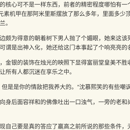
的核心可不是一样东西，前者的精密程度哪怕有一
元素机甲在那阿米里斯摆放了那么多年，里面多少
兰。
边颇为得意的朝着树下男人抛了个媚眼，她来这该
可谓是出神入化，她还给这门本事起了个响亮亮的名
，金银的装饰在烛光的映照下显得富丽堂皇美不胜
让所有人都沉迷在享乐之中。
，但是是你的情敌把我养大的。”沈慕熙笑的有些嘲
向身后面容祥和的佛像吐出一口浊气，一旁的老和
现自己要是真的答应了嬴高之前所说的那些条件，