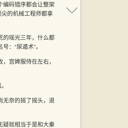
个编码错序都会让整架
顶尖的机械工程师都拿
死的瑶光三年，什么都
号：“尿遁术”。
收，宫婢服侍在左右，
讽。
尚无奈的摇了摇头，退
无疑就相当于是和大秦