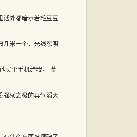
里话外都暗示着毛豆豆
隔几米一个，光线忽明
他买个手机给我。”慕
股强横之极的真气滔天
。
似有什么东西被摔破了