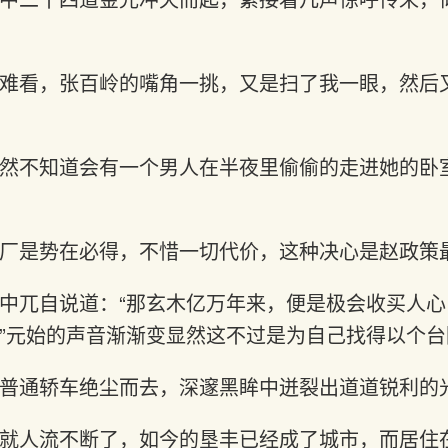
难看，张百岭的嘴角一挑，又是扫了我一眼，然后
然不知道会有一个男人在半夜里偷偷的走进她的卧
厂是势在必得，不惜一切代价，这种决心是赵政策
中兀自说道：“那玄木亿万年来，便是极会收买人
”元始的声音渐渐变显然这不过是为自己找得以个台
普通轿车绝尘而去，深邃黑眸中迸裂出道道锐利的
就人流不断了，如今的垦丰已经成了城市，而居住