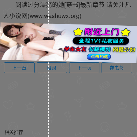
阅读过分漂亮的她[穿书]最新章节 请关注凡
人小说网(www.washuwx.org)
上一章
目录
下一页
存书签
相关推荐