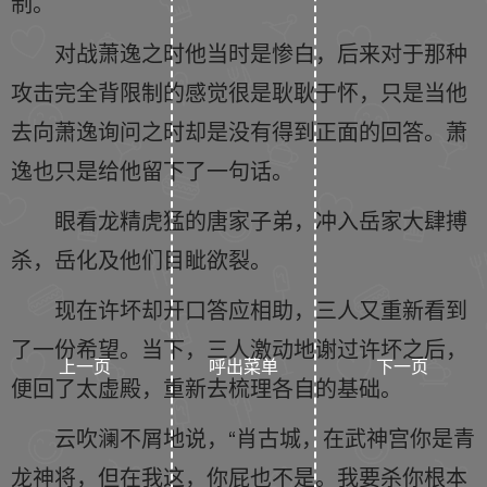
制。
对战萧逸之时他当时是惨白，后来对于那种
攻击完全背限制的感觉很是耿耿于怀，只是当他
去向萧逸询问之时却是没有得到正面的回答。萧
逸也只是给他留下了一句话。
眼看龙精虎猛的唐家子弟，冲入岳家大肆搏
杀，岳化及他们目眦欲裂。
现在许坏却开口答应相助，三人又重新看到
了一份希望。当下，三人激动地谢过许坏之后，
上一页
呼出菜单
下一页
便回了太虚殿，重新去梳理各自的基础。
云吹澜不屑地说，“肖古城，在武神宫你是青
龙神将，但在我这，你屁也不是。我要杀你根本