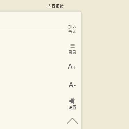
内容报错
加入
书架
目录
A+
A-
设置