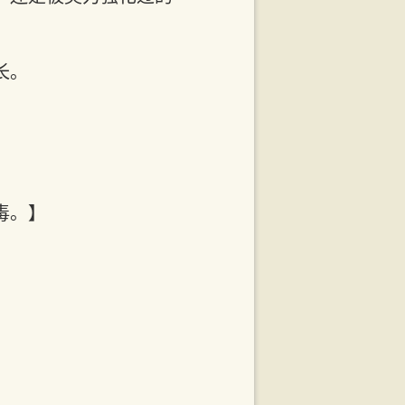
长。
毒。】