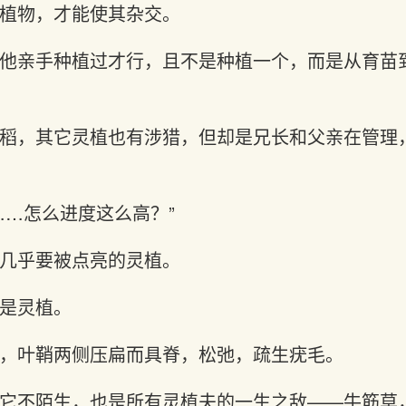
植物，才能使其杂交。
他亲手种植过才行，且不是种植一个，而是从育苗
稻，其它灵植也有涉猎，但却是兄长和父亲在管理
……怎么进度这么高？”
几乎要被点亮的灵植。
是灵植。
，叶鞘两侧压扁而具脊，松弛，疏生疣毛。
它不陌生，也是所有灵植夫的一生之敌——牛筋草