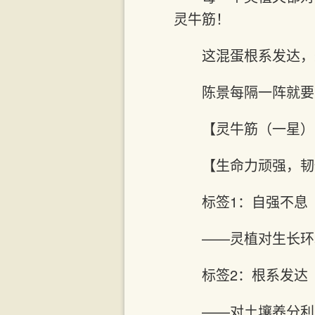
灵牛筋！
这混蛋根系发达，
陈景每隔一阵就要
【灵牛筋（一星）
【生命力顽强，韧
标签1：自强不息
——灵植对生长环
标签2：根系发达
——对土壤养分利