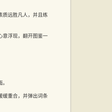
素质远胜凡人，并且练
心意浮现，翻开图鉴一
面。
缓缓重合，并弹出词条