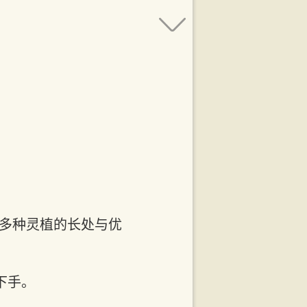
。
集多种灵植的长处与优
下手。