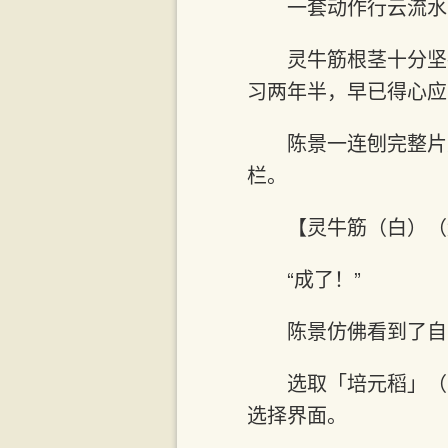
一套动作行云流水
灵牛筋根茎十分坚
习两年半，早已得心应
陈景一连刨完整片
栏。
【灵牛筋（白）（
“成了！”
陈景仿佛看到了自
选取「培元稻」（
选择界面。