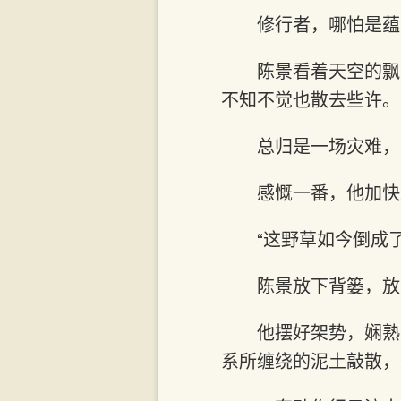
修行者，哪怕是蕴
陈景看着天空的飘
不知不觉也散去些许。
总归是一场灾难，
感慨一番，他加快
“这野草如今倒成
陈景放下背篓，放
他摆好架势，娴熟
系所缠绕的泥土敲散，