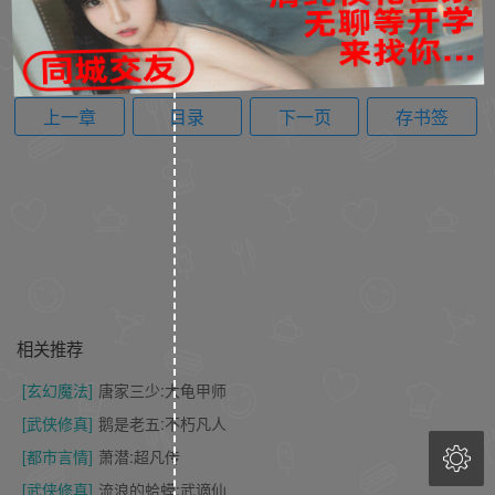
上一章
目录
下一页
存书签
相关推荐
[玄幻魔法]
唐家三少:大龟甲师
[武侠修真]
鹅是老五:不朽凡人

[都市言情]
萧潜:超凡传
[武侠修真]
流浪的蛤蟆:武谪仙