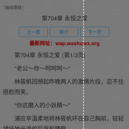
〖触碰蔷薇〗
第704章 永恒之爱
上一章
简介
下一页
最新网址：wap.washuwx.org
第704章 永恒之爱 (第1/3页)
“老公～你～呵呵呵～”
林筱帆回想起昨晚两人的激情片段，忍不住
捂脸而笑。
“你这磨人的小妖精～”
浦应辛温柔地将林筱帆环在自己胸前，轻轻
揉抚她光滑的后背和腰臀。