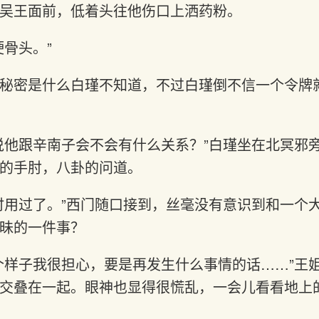
吴王面前，低着头往他伤口上洒药粉。
硬骨头。”
秘密是什么白瑾不知道，不过白瑾倒不信一个令牌
说他跟辛南子会不会有什么关系？”白瑾坐在北冥邪
的手肘，八卦的问道。
时用过了。”西门随口接到，丝毫没有意识到和一个
昧的一件事？
个样子我很担心，要是再发生什么事情的话……”王
交叠在一起。眼神也显得很慌乱，一会儿看看地上