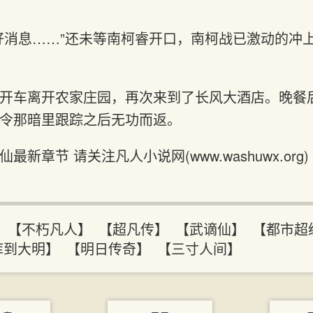
好消息……”还未等南柯睿开口，南柯战已激动的冲
开车离开农家庄园，再次来到了长风大酒店。晚餐
令那暗里跟踪之后无功而返。
新章节 请关注凡人小说网(www.washuwx.org)
】
【不朽凡人】
【超凡传】
【武谪仙】
【都市超
库到大明】
【明日传奇】
【三寸人间】