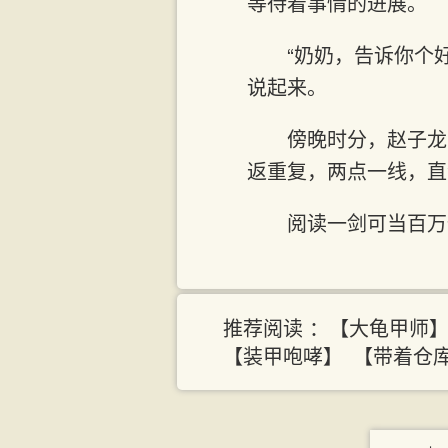
等待着事情的进展。
“奶奶，告诉你个
说起来。
傍晚时分，赵子龙
返重复，两点一线，直
阅读一剑可当百万仙最
推荐阅读 ：
【大龟甲师
【装甲咆哮】
【带着仓