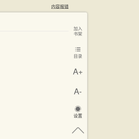
内容报错
加入
书架
目录
A+
A-
设置