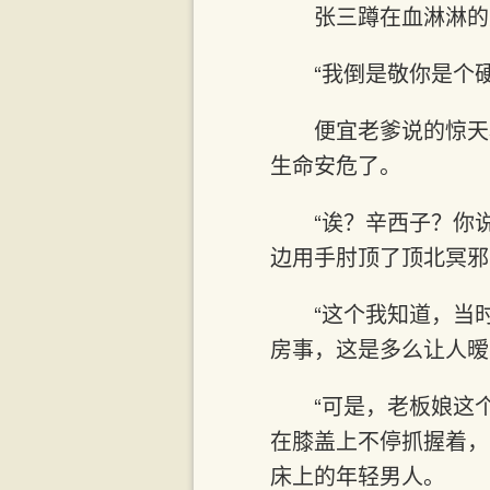
张三蹲在血淋淋的
“我倒是敬你是个
便宜老爹说的惊天
生命安危了。
“诶？辛西子？你
边用手肘顶了顶北冥邪
“这个我知道，当
房事，这是多么让人暧
“可是，老板娘这
在膝盖上不停抓握着，
床上的年轻男人。