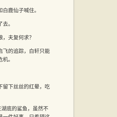
和白鹿仙子喊住。
了去。
娘，夫复何求？
启飞的追踪，白轩只能
危机。
。
下留下丝丝的红晕，吃
在湖底的鲨鱼，虽然不
是一件好事，只希望这