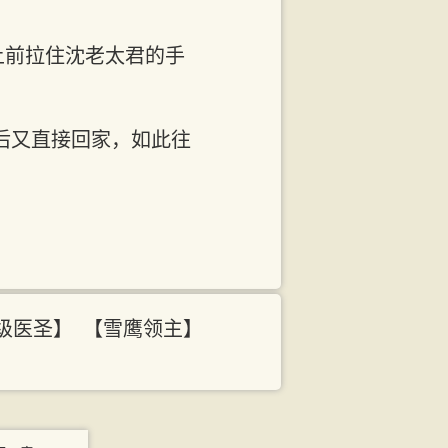
上前拉住沈老太君的手
后又直接回家，如此往
级医圣】
【雪鹰领主】