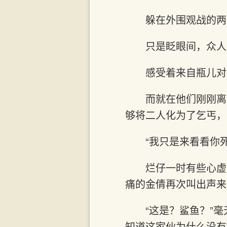
躲在外围观战的两
只是眨眼间，众人
感受着来自瓶儿对
而就在他们刚刚离
够将二人化为了乞丐，
“我只是来看看你
烂仔一时有些心虚
痛的金倩再次叫出声来
“这是？鲨鱼？”
知道这家伙为什么没有