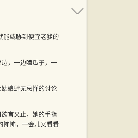
就能威胁到便宜老爹的
旁边，一边嗑瓜子，一
大姑娘肆无忌惮的讨论
姐欲言又止，她的手指
的怖怖，一会儿又看看