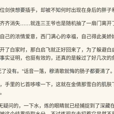
位剑侠想要插手，却被不知何时出现在身后的胖子
齐齐消失……就连三王爷也是随机抽了一扇门离开
自己的浓情爱意，西门满心的幸福，自己得此美娇
开了白家时，那白启飞就正好回来了，为了躲避白
事实证明，也挺有效的，还真的是躲过了好几次的
死了没有。”话音一落，穆清歌就悔的肠子都要清了
，手里的匕首哆嗦一下，这就在金倩那雪白的肌肤
。
毫无疑问的，一下水，炼的眼睛就已经捕捉到了深藏
被这个结界吸取水分，不过炼现在去招惹它显然不