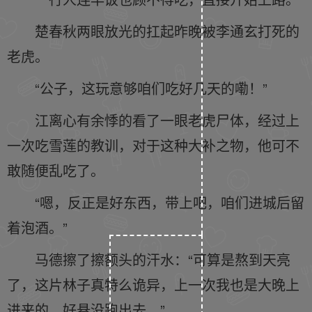
楚春秋两眼放光的扛起昨晚被李通玄打死的
老虎。
“公子，这玩意够咱们吃好几天的嘞！”
江离心有余悸的看了一眼老虎尸体，经过上
一次吃雪莲的教训，对于这种大补之物，他可不
敢随便乱吃了。
“嗯，反正是好东西，带上吧，咱们进城后留
着泡酒。”
马德擦了擦额头的汗水：“可算是熬到天亮
了，这片林子真特么诡异，上一次我也是大晚上
进来的，好悬没跑出去。”