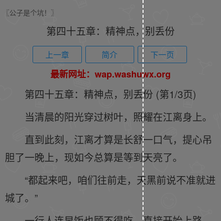
〖公子是个坑！〗
第四十五章：精神点，别丢份
上一章
简介
下一页
最新网址：wap.washuwx.org
第四十五章：精神点，别丢份 (第1/3页)
当清晨的阳光穿过树叶，照耀在江离身上。
直到此刻，江离才算是长舒一口气，提心吊
胆了一晚上，现如今总算是等到天亮了。
“都起来吧，咱们往前走，天黑前说不准就进
城了。”
一行人连早饭也顾不得吃，直接开始上路。