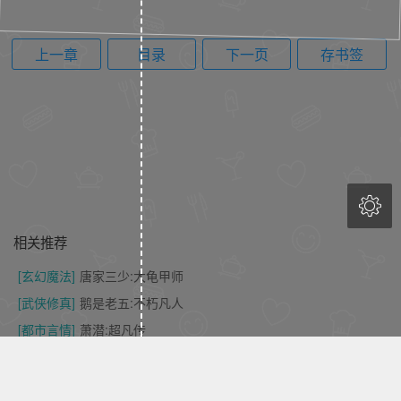
上一章
目录
下一页
存书签

相关推荐
[玄幻魔法]
唐家三少:大龟甲师
[武侠修真]
鹅是老五:不朽凡人
[都市言情]
萧潜:超凡传
.
[武侠修真]
流浪的蛤蟆:武谪仙
[都市言情]
断桥残雪:都市超级医圣