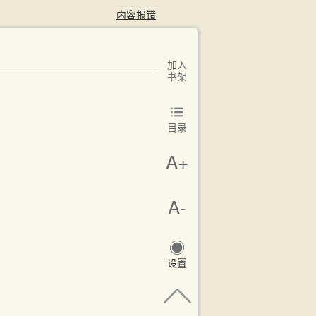
内容报错
加入
书架
目录
A+
A-
设置