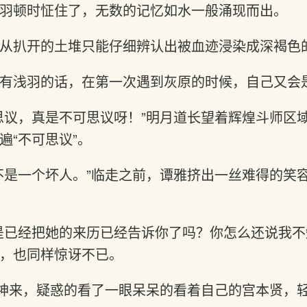
羽顿时怔住了，无数的记忆如水一般涌现而出。
从扒开的土堆只能仔细辨认出被血迹浸染成深褐色
有浅羽的话，在第一次遇到灰原的时候，自己又会
思议，真是不可思议呀！”明月道长望着辉煌斗师区
遍“不可思议”。
不是一个坏人。”临走之前，谭雅挤出一丝难得的笑
是已经把她的来历已经告诉你了吗？你怎么还说我不
，也同样惊讶不已。
过神来，疑惑的看了一眼呆呆的看着自己的宫本贤，