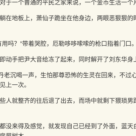
对于一个普通的平民之家来说，一个金币生活一个
躺在地板上，萧仙子跪坐在他身边，两眼恶狠狠的
有用吗？”带着哭腔，厄勒哆哆嗦嗦的枪口指着门口
即动手把尹大音给冻了起来，同时解开了刘东华身
”丹老沉喝一声，生怕那尊恐怖的生灵在回来，不过
见上一次。
些人就整齐的往后退了出去，而场中就剩下猥琐男
都没来得及感觉，就发现自己已经到了外面，蓝天
房屋树木。