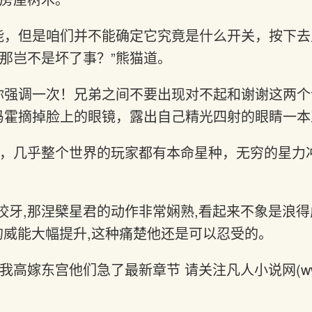
能，但是咱们并不能确定它究竟是什么开关，按下
那岂不是坏了事？”熊猫道。
你强调一次！兄弟之间不要出现对不起和谢谢这两
冯霍摘掉脸上的眼镜，露出自己精光四射的眼睛一
，几乎整个世界的玩家都有本命星种，无穷的星力
了咬牙,那涅檗星君的动作非常娴熟,看起来不象是浪得
的威能大幅提升,这种痛楚他还是可以忍受的。
高嫁东宫他们急了最新章节 请关注凡人小说网(www.wa