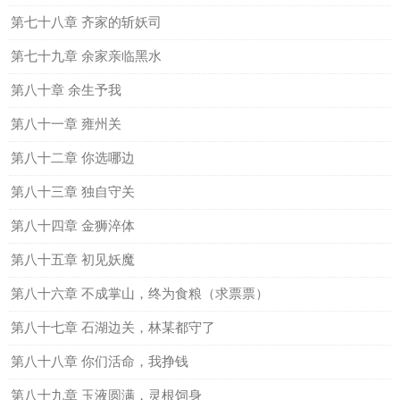
第七十八章 齐家的斩妖司
第七十九章 余家亲临黑水
第八十章 余生予我
第八十一章 雍州关
第八十二章 你选哪边
第八十三章 独自守关
第八十四章 金狮淬体
第八十五章 初见妖魔
第八十六章 不成掌山，终为食粮（求票票）
第八十七章 石湖边关，林某都守了
第八十八章 你们活命，我挣钱
第八十九章 玉液圆满，灵根饲身