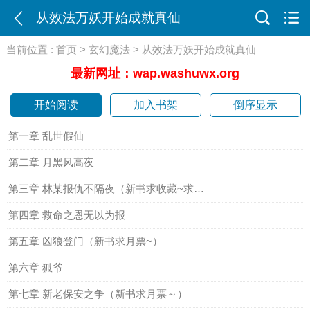
从效法万妖开始成就真仙
当前位置 :
首页
>
玄幻魔法
> 从效法万妖开始成就真仙
最新网址：wap.washuwx.org
开始阅读
加入书架
倒序显示
第一章 乱世假仙
第二章 月黑风高夜
第三章 林某报仇不隔夜（新书求收藏~求票票~）
第四章 救命之恩无以为报
第五章 凶狼登门（新书求月票~）
第六章 狐爷
第七章 新老保安之争（新书求月票～）