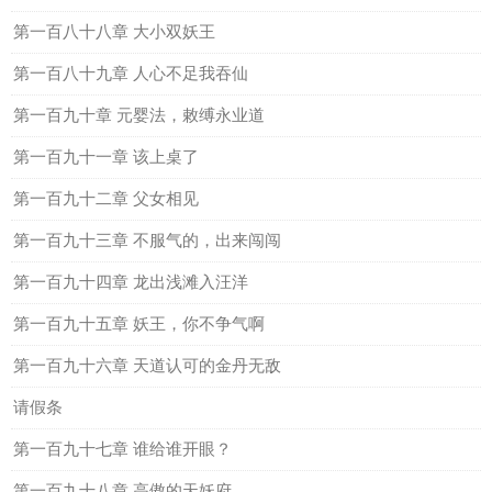
第一百八十八章 大小双妖王
第一百八十九章 人心不足我吞仙
第一百九十章 元婴法，敕缚永业道
第一百九十一章 该上桌了
第一百九十二章 父女相见
第一百九十三章 不服气的，出来闯闯
第一百九十四章 龙出浅滩入汪洋
第一百九十五章 妖王，你不争气啊
第一百九十六章 天道认可的金丹无敌
请假条
第一百九十七章 谁给谁开眼？
第一百九十八章 高傲的天妖府