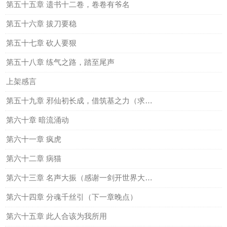
第五十五章 遗书十二卷，卷卷有爷名
第五十六章 拔刀要稳
第五十七章 砍人要狠
第五十八章 练气之路，踏至尾声
上架感言
第五十九章 邪仙初长成，借筑基之力（求首订求月票~）
第六十章 暗流涌动
第六十一章 疯虎
第六十二章 病猫
第六十三章 名声大振（感谢一剑开世界大佬的盟主）
第六十四章 分魂千丝引（下一章晚点）
第六十五章 此人合该为我所用