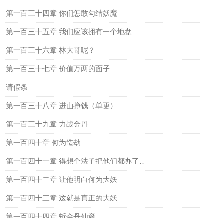
第一百三十四章 你们怎敢勾结妖魔
第一百三十五章 我们应该拥有一个地盘
第一百三十六章 林大哥呢？
第一百三十七章 价值万两的面子
请假条
第一百三十八章 进山挣钱（单更）
第一百三十九章 力战金丹
第一百四十章 何为造劫
第一百四十一章 得想个法子把他们都办了（感谢雨仙齐天大佬的盟主）
第一百四十二章 让他明白何为大妖
第一百四十三章 这就是真正的大妖
第一百四十四章 斩金丹仙裔