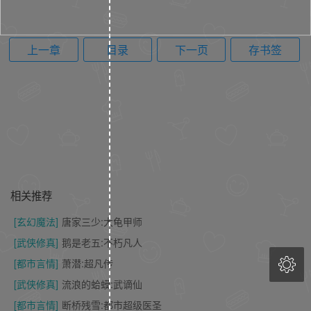
上一章
目录
下一页
存书签
相关推荐
[玄幻魔法]
唐家三少:大龟甲师
[武侠修真]
鹅是老五:不朽凡人

[都市言情]
萧潜:超凡传
[武侠修真]
流浪的蛤蟆:武谪仙
[都市言情]
断桥残雪:都市超级医圣