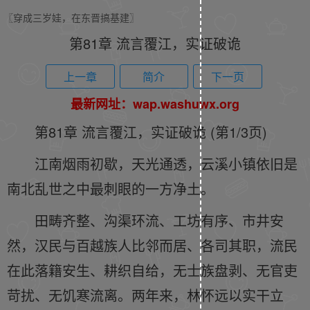
〖穿成三岁娃，在东晋搞基建〗
第81章 流言覆江，实证破诡
上一章
简介
下一页
最新网址：wap.washuwx.org
第81章 流言覆江，实证破诡 (第1/3页)
江南烟雨初歇，天光通透，云溪小镇依旧是
南北乱世之中最刺眼的一方净土。
田畴齐整、沟渠环流、工坊有序、市井安
然，汉民与百越族人比邻而居、各司其职，流民
在此落籍安生、耕织自给，无士族盘剥、无官吏
苛扰、无饥寒流离。两年来，林怀远以实干立