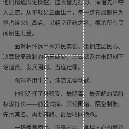
他们精通舆论操控、擅长借力打力、深谙先声夺
人之道，从不轻易正面出手，每一步布局都只为
抢占道义制高点，以朝堂正统之名，扼杀所有民
间新生力量。
面对林怀远手握万民实证、坐拥底层民心、
决意破局改制的滔天威胁，三公派系并未即刻下
诏追责、发兵围剿、当庭定罪。
杀鸡不用牛刀，诛道无需动武。
他们选择了最稳妥、最阴毒、最无解的高阶
权谋打法——前置试探、舆论围堵、隔空制衡、
先污其名、再断其路、最后收网绝杀。
一场覆盖南北、渗透市井、拿捏人心的舆论