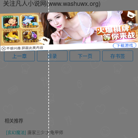
关注凡人小说网(www.washuwx.org)
上一章
目录
下一页
存书签
相关推荐
[玄幻魔法]
唐家三少:大龟甲师