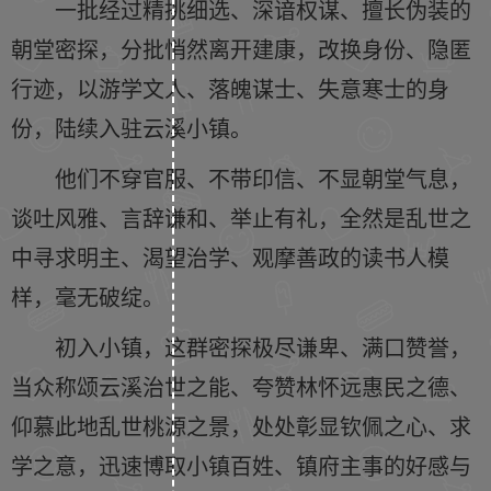
一批经过精挑细选、深谙权谋、擅长伪装的
朝堂密探，分批悄然离开建康，改换身份、隐匿
行迹，以游学文人、落魄谋士、失意寒士的身
份，陆续入驻云溪小镇。
他们不穿官服、不带印信、不显朝堂气息，
谈吐风雅、言辞谦和、举止有礼，全然是乱世之
中寻求明主、渴望治学、观摩善政的读书人模
样，毫无破绽。
初入小镇，这群密探极尽谦卑、满口赞誉，
当众称颂云溪治世之能、夸赞林怀远惠民之德、
仰慕此地乱世桃源之景，处处彰显钦佩之心、求
学之意，迅速博取小镇百姓、镇府主事的好感与