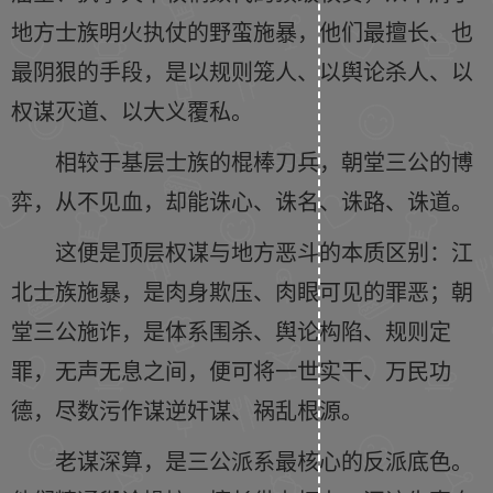
地方士族明火执仗的野蛮施暴，他们最擅长、也
最阴狠的手段，是以规则笼人、以舆论杀人、以
权谋灭道、以大义覆私。
相较于基层士族的棍棒刀兵，朝堂三公的博
弈，从不见血，却能诛心、诛名、诛路、诛道。
这便是顶层权谋与地方恶斗的本质区别：江
北士族施暴，是肉身欺压、肉眼可见的罪恶；朝
堂三公施诈，是体系围杀、舆论构陷、规则定
罪，无声无息之间，便可将一世实干、万民功
德，尽数污作谋逆奸谋、祸乱根源。
老谋深算，是三公派系最核心的反派底色。