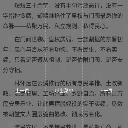
短短三十余字，没有半句污蔑恶行，没有一
字指控贪腐，却精准掐住了皇权与门阀最忌惮的
命脉——私聚万民、私立规则、私得民心。
在门阀世袭、皇权孱弱、士族割据的东晋初
年，忠心与否从不看功德、不看民生、不看实
绩，只看是否遵从祖制、是否依附门阀、是否安
分守拙。
林怀远在云溪推行的所有惠民举措、土改新
上一页
呼出菜单
下一页
政、流民安居、工坊兴业、乡野自治，所有让万
民安居乐业、让底层摆脱奴役的实干实绩，尽数
被朝堂文人圈层歪曲篡改、彻底污名化。
流民安居，不是恤民救世，是私聚亡命、蓄