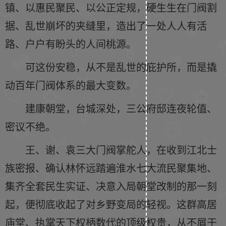
镇、以惠民聚民、以公正定规，硬生生在门阀割
据、乱世崩坏的夹缝里，造出了一处人人有活
路、户户有盼头的人间桃源。
可这份安稳，从不是乱世的庇护所，而是撬
动百年门阀体系的最大变数。
建康朝堂，台城深处，三公府邸连夜轮值、
密议不绝。
王、谢、袁三大门阀掌舵人，在收到江北士
族密报、确认林怀远踏遍淮水七大流民聚集地、
集齐全套民生实证、决意入局朝堂改制的那一刻
起，便彻底收起了对乡野变局的轻视。这群高居
庙堂、执掌天下权柄数代的顶级权贵，从不屑于