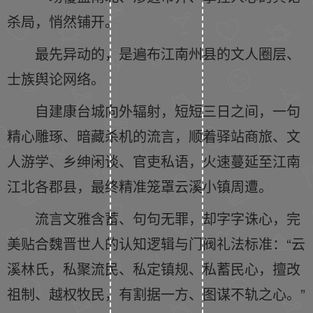
杀局，悄然铺开。
最先异动的，是遍布江南州县的文人圈层、
士族舆论网络。
自建康台城向外辐射，短短三日之间，一句
精心雕琢、暗藏杀机的流言，顺着驿站商旅、文
人游学、乡绅闲谈、官吏私语，火速蔓延至江南
江北各郡县，最终精准笼罩云溪小镇周遭。
流言文雅含蓄、句句无罪，却字字诛心，完
美贴合魏晋世人的认知逻辑与门阀礼法标准：“云
溪林氏，私聚流民、私定镇规、私蓄民心，擅改
祖制、越权牧民，有割据一方、图谋不轨之心。”