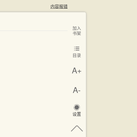
内容报错
加入
书架
目录
A+
A-
设置