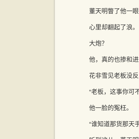
董天明瞥了他一眼
心里却翻起了浪。
大炮？
他，真的也掺和进
花非雪见老板没反
“老板，这事你可
他一脸的冤枉。
“谁知道那货那天