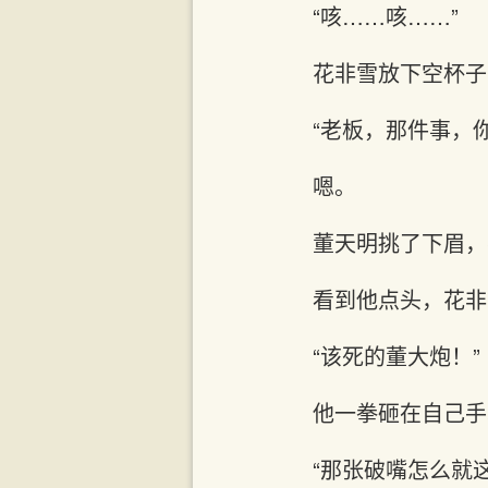
“咳……咳……”
花非雪放下空杯子
“老板，那件事，
嗯。
董天明挑了下眉，
看到他点头，花非
“该死的董大炮！”
他一拳砸在自己手
“那张破嘴怎么就