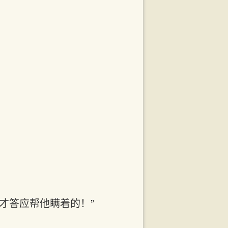
才答应帮他瞒着的！”