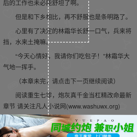
后的工作也未必能舒坦了啊。
但是和下乡相比，再不舒服也是条明路了。
心里有了决定的林霜华长舒一口气，兵来将
挡，水来土掩嘛。
“今天心情好，我请你们吃包子！”林霜华大
气地一挥手。
（本章未完，请点击下一页继续阅读）
阅读重生七零，炮灰真千金当杠精改命最新
章节 请关注凡人小说网(www.washuwx.org)