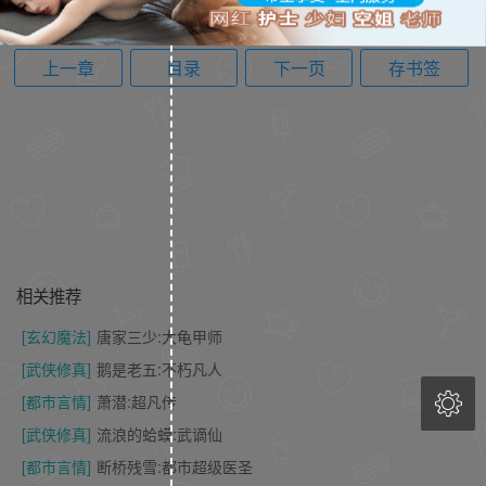
上一章
目录
下一页
存书签
相关推荐
[玄幻魔法]
唐家三少:大龟甲师
[武侠修真]
鹅是老五:不朽凡人

[都市言情]
萧潜:超凡传
[武侠修真]
流浪的蛤蟆:武谪仙
[都市言情]
断桥残雪:都市超级医圣