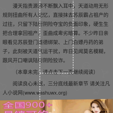
漫天指责源源不断飘入耳中，天道动用无形
规则扭曲所有人记忆，直接抹去苏辰霸占祖产的
过往，只留下陆衍阴险夺宝的负面印象，硬生生
把合理拿回祖产，歪曲成卑劣暗算。不少昨日亲
眼看见苏辰登门道德绑架、上门白嫖丹药的弟
子，此刻被天道气运干扰，昨日见闻莫名模糊，
跟风开口嘲讽陆衍阴险狡诈。
（本章未完，请点击下一页继续阅读）
阅读良心未泯，三分底线最新章节 请关注凡
人小说网(www.washuwx.org)