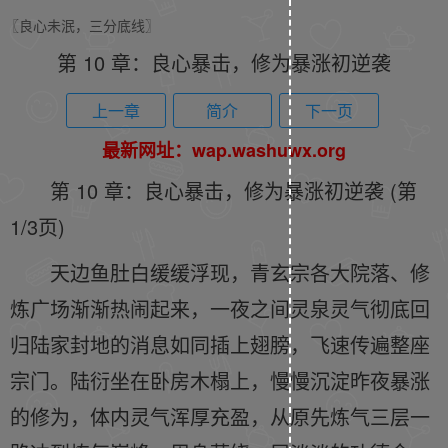
〖良心未泯，三分底线〗
第 10 章：良心暴击，修为暴涨初逆袭
上一章
简介
下一页
最新网址：wap.washuwx.org
第 10 章：良心暴击，修为暴涨初逆袭 (第
1/3页)
天边鱼肚白缓缓浮现，青玄宗各大院落、修
炼广场渐渐热闹起来，一夜之间灵泉灵气彻底回
归陆家封地的消息如同插上翅膀，飞速传遍整座
宗门。陆衍坐在卧房木榻上，慢慢沉淀昨夜暴涨
的修为，体内灵气浑厚充盈，从原先炼气三层一