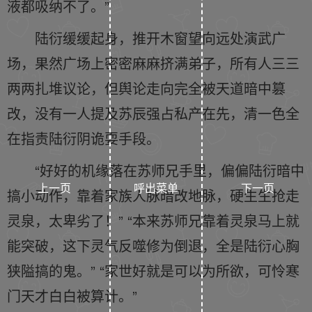
液都吸纳不了。”
陆衍缓缓起身，推开木窗望向远处演武广
场，果然广场上密密麻麻挤满弟子，所有人三三
两两扎堆议论，但舆论走向完全被天道暗中篡
改，没有一人提及苏辰强占私产在先，清一色全
在指责陆衍阴诡耍手段。
“好好的机缘落在苏师兄手里，偏偏陆衍暗中
上一页
呼出菜单
下一页
搞小动作，靠着家族人脉暗改地脉，硬生生抢走
灵泉，太卑劣了！” “本来苏师兄靠着灵泉马上就
能突破，这下灵气反噬修为倒退，全是陆衍心胸
狭隘搞的鬼。” “家世好就是可以为所欲，可怜寒
门天才白白被算计。”