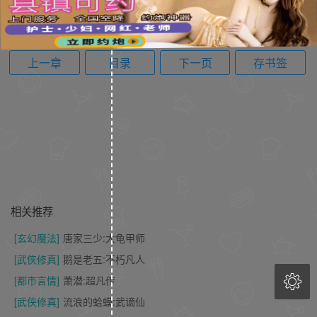
上一章
目录
下一页
存书签
相关推荐
[玄幻魔法]
唐家三少:大龟甲师
[武侠修真]
鹅是老五:不朽凡人

[都市言情]
萧潜:超凡传
[武侠修真]
流浪的蛤蟆:武谪仙