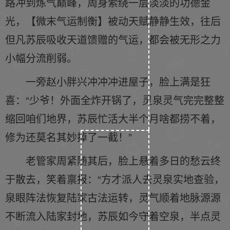
路冲到炼气巅峰，周身萦绕一层淡淡的功德金
光，【微末气运制衡】被动天赋静静生效，往后
但凡苏辰吸收天道馈赠的气运，都会被无形之力
小幅分流削弱。
一旁赵小胖兴冲冲冲进屋子，脸上满是狂
喜：“少爷！外面全炸开锅了，灵泉灵气完完整整
缩回咱们地界，苏辰忙活大半个月啥都捞不着，
修为还莫名其妙掉了一截！”
老管家周紧随其后，脸上悬着多日的愁云终
于散去，笑着禀报：“方才派人去灵泉实地查验，
泉眼阵法恢复陆家古法运转，灵气顺着地脉源源
不断流入陆家封地，苏辰如今守着空泉，半点灵