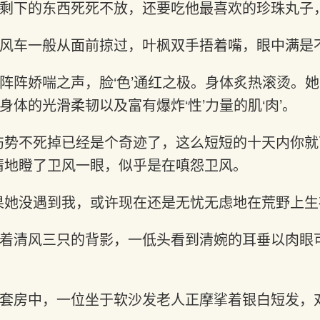
剩下的东西死死不放，还要吃他最喜欢的珍珠丸子
风车一般从面前掠过，叶枫双手捂着嘴，眼中满是
阵阵娇喘之声，脸‘色’通红之极。身体炙热滚烫。
体的光滑柔韧以及富有爆炸‘性’力量的肌‘肉’。
伤势不死掉已经是个奇迹了，这么短短的十天内你就可
情地瞪了卫风一眼，似乎是在嗔怨卫风。
果她没遇到我，或许现在还是无忧无虑地在荒野上生
着清风三只的背影，一低头看到清婉的耳垂以肉眼
套房中，一位坐于软沙发老人正摩挲着银白短发，