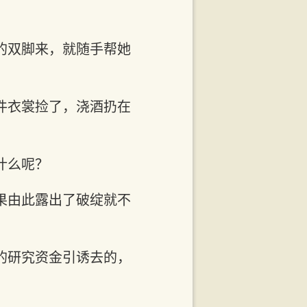
的双脚来，就随手帮她
件衣裳捡了，浇酒扔在
什么呢？
果由此露出了破绽就不
的研究资金引诱去的，