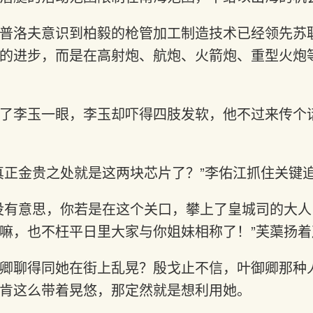
普洛夫意识到柏毅的枪管加工制造技术已经领先苏
的进步，而是在高射炮、航炮、火箭炮、重型火炮
了李玉一眼，李玉却吓得四肢发软，他不过来传个
真正金贵之处就是这两块芯片了？”李佑江抓住关键
没有意思，你若是在这个关口，攀上了皇城司的大
嘛，也不枉平日里大家与你姐妹相称了！”芙蕖扬着
卿聊得同她在街上乱晃？殷戈止不信，叶御卿那种
肯这么带着晃悠，那定然就是想利用她。