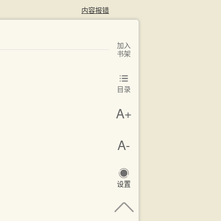
内容报错
加入
书架
目录
A+
A-
设置