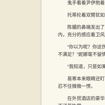
鬼手看着尹伊抱着
托蒂抡着双臂犹如
陈媚的鼻端发出了
内，充分的感应着卫风身
“你以为呢？你这
不满足？”妮娜毫不留
“我知道，只是如
易寒本来眼睛还盯
忍不住微微一愣。
在外贸酒店的豪华