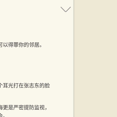
可以得罪你的邻居。
个耳光打在张志东的脸
海更是严密提防监视，
会。