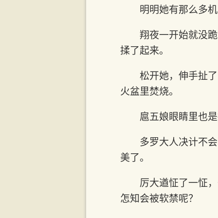
明明她有那么多机
翔夜一开始就没跪
揉了起来。
松开她，伸手扯了
火盆里焚烧。
扈五娘眼睛里也是
多罗大人决计不会
美了。
厉大遒怔了一怔，
怎知会被软禁呢？