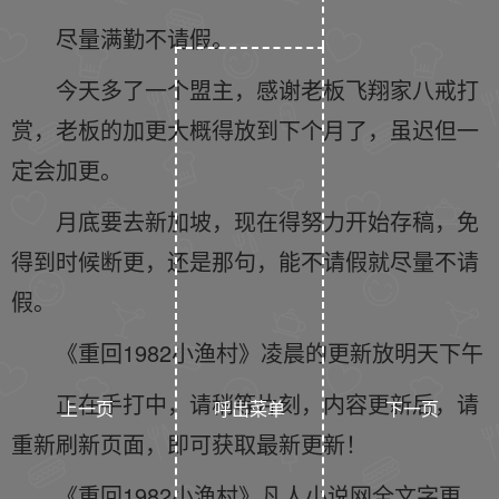
尽量满勤不请假。
今天多了一个盟主，感谢老板飞翔家八戒打
赏，老板的加更大概得放到下个月了，虽迟但一
定会加更。
月底要去新加坡，现在得努力开始存稿，免
得到时候断更，还是那句，能不请假就尽量不请
假。
《重回1982小渔村》凌晨的更新放明天下午
正在手打中，请稍等片刻，内容更新后，请
上一页
呼出菜单
下一页
重新刷新页面，即可获取最新更新！
《重回1982小渔村》凡人小说网全文字更