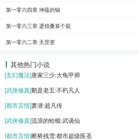
第一零六四章 坤蕴的锅
第一零六三章 逻煌桑算个屁
第一零六二章 天罡变
其他热门小说
[玄幻魔法]
唐家三少:大龟甲师
[武侠修真]
鹅是老五:不朽凡人
[都市言情]
萧潜:超凡传
[武侠修真]
流浪的蛤蟆:武谪仙
[都市言情]
断桥残雪:都市超级医圣