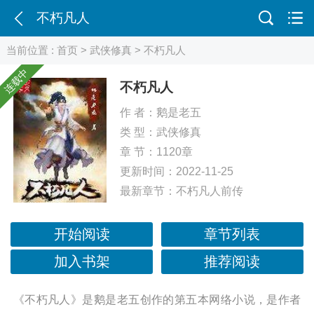
不朽凡人
当前位置 :
首页
>
武侠修真
> 不朽凡人
连载中
不朽凡人
作 者：
鹅是老五
类 型：
武侠修真
章 节：1120章
更新时间：2022-11-25
最新章节：
不朽凡人前传
开始阅读
章节列表
加入书架
推荐阅读
《不朽凡人》是鹅是老五创作的第五本网络小说，是作者