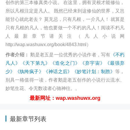
创作的第三本修真类小说。 在这里，拥有灵根才能修仙，
所以凡根注定是凡人。 既然已经来到这修仙的世界，又岂
能甘心就此老去？ 莫无忌，只有凡根，一介凡人！ 就算是
只有凡根的凡人，他也要做一个不朽的凡人！阅读不朽凡
人最新章节请关注（凡人小说网
http://wap.washuwx.org/book/4843.html）
作者介绍：
鹅是老五是一位优秀的小说作者，写有
《不朽
凡人》
《天下第九》
《造化之门》
《弃宇宙》
《最强弃
少》
《纨绔疯子》
《神话之后》
《妙笔计划：制胜》
等，
别具一格值得一读，作者鹅是老五创作的小说行云流水、
妙笔生花、令无数读者心驰神往。。
最新网址：wap.washuwx.org
最新章节列表