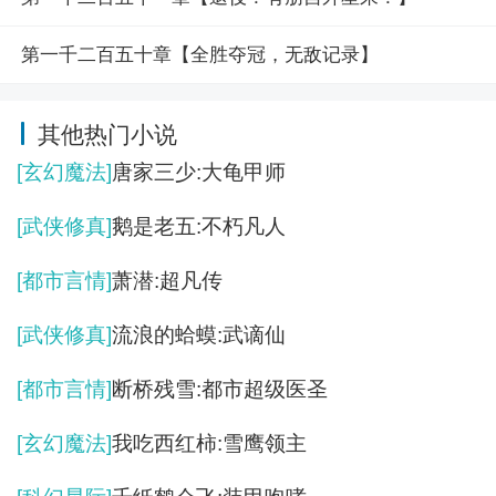
第一千二百五十章【全胜夺冠，无敌记录】
其他热门小说
[玄幻魔法]
唐家三少:大龟甲师
[武侠修真]
鹅是老五:不朽凡人
[都市言情]
萧潜:超凡传
[武侠修真]
流浪的蛤蟆:武谪仙
[都市言情]
断桥残雪:都市超级医圣
[玄幻魔法]
我吃西红柿:雪鹰领主