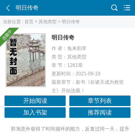
明日传奇
当前位置 :
首页
>
其他类型
> 明日传奇
连载中
明日传奇
作 者：
兔来割草
类 型：
其他类型
章 节：1261章
更新时间：2021-09-19
最新章节：
新书《在诸天成为救世
主》开始连载！
开始阅读
章节列表
加入书架
推荐阅读
郭旭意外获得了时间循环的能力，反复过同一天，提升