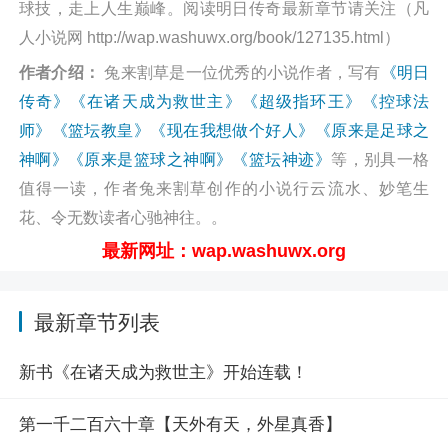
球技，走上人生巅峰。阅读明日传奇最新章节请关注（凡
人小说网 http://wap.washuwx.org/book/127135.html）
作者介绍：
兔来割草是一位优秀的小说作者，写有
《明日
传奇》
《在诸天成为救世主》
《超级指环王》
《控球法
师》
《篮坛教皇》
《现在我想做个好人》
《原来是足球之
神啊》
《原来是篮球之神啊》
《篮坛神迹》
等，别具一格
值得一读，作者兔来割草创作的小说行云流水、妙笔生
花、令无数读者心驰神往。。
最新网址：wap.washuwx.org
最新章节列表
新书《在诸天成为救世主》开始连载！
第一千二百六十章【天外有天，外星真香】