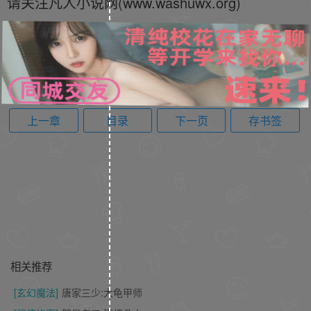
请关注凡人小说网(www.washuwx.org)
上一章
目录
下一页
存书签
相关推荐
[玄幻魔法]
唐家三少:大龟甲师