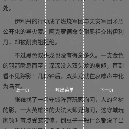
处。
伊利丹的行动成了燃烧军团与天灾军团矛盾
公开化的导火索。阿克蒙德命令耐奥祖交出伊利
丹，却被耐奥祖拒绝。
不过黑色双头龙也没有得意多久。一支金色
的羽箭瞬息而至，深深没入双头龙的身躯，直到
看不见踪影！几秒钟后，双头龙就在哀嚎声中化
为乌有。
上一页
呼出菜单
下一页
张巍找了一名守城阵营玩家询问，人的名树
的影，十大英雄中的火法大师兄询问，这守城玩
家顿时有点受宠若惊，倒豆子一般什么都说了出