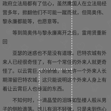
政府立法局都有了信心，虽然鹰国人在立法局经
营多年，掀翻他们不可能一蹴而就，但简奥伟、
黎永廉都能等，也愿意等。
等到简奥伟与黎永廉离开之后，雷用贤重新
回
亚瑟的迷惑也不是没有道理。巴特农城有外
来人已经很奇怪了，有一个常住的外来人就更奇
怪了。以云霄巨人的骄傲，能允许一个外来人长
期滞留巴特农城，这只能说明这个外来人身上有
着让云霄巨人也垂涎的东西。
不知何时，一滴晶莹的泪珠如坠楼人般从男
子的侧脸滴落。男儿有泪不轻弹，只是未到伤心