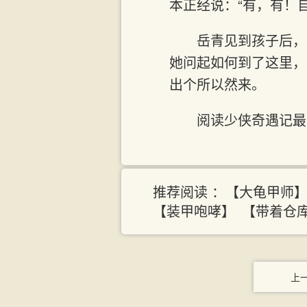
本正经说：“有，有！
岳青见到孩子后，
她问起如何到了这里，
出个所以然来。
阅读少侠奇遇记最新章
推荐阅读 ：
【大龟甲师
【装甲咆哮】
【带着仓
上