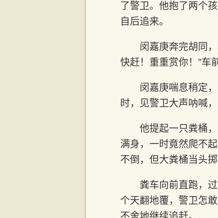
了警卫。他抱了两个孩
自后追来。
闵嘉庚奔完胡同，
快赶！重重赏你！”车
闵嘉庚喘息稍定，
时，见警卫大声呐喊，
他提起一只粪桶，
满身，一时竟然爬不起
不倒，但大粪桶当头掷
粪车向前直跑，过
个天翻地覆，警卫怎敢
不舍地继续追赶。