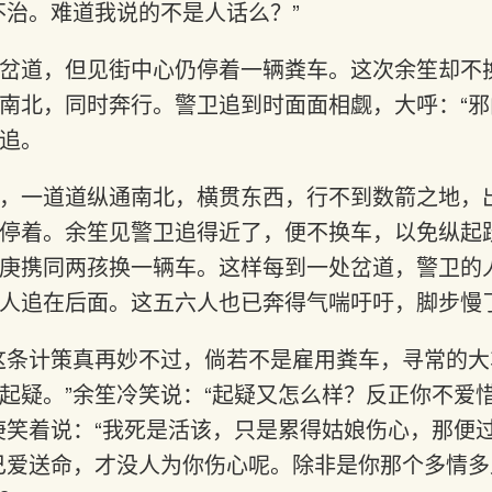
不治。难道我说的不是人话么？”
岔道，但见街中心仍停着一辆粪车。这次余笙却不
南北，同时奔行。警卫追到时面面相觑，大呼：“邪
追。
，一道道纵通南北，横贯东西，行不到数箭之地，
停着。余笙见警卫追得近了，便不换车，以免纵起
庚携同两孩换一辆车。这样每到一处岔道，警卫的
人追在后面。这五六人也已奔得气喘吁吁，脚步慢
这条计策真再妙不过，倘若不是雇用粪车，寻常的
起疑。”余笙冷笑说：“起疑又怎么样？反正你不爱
庚笑着说：“我死是活该，只是累得姑娘伤心，那便
己爱送命，才没人为你伤心呢。除非是你那个多情