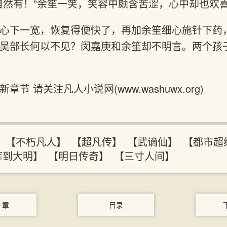
自然有！”余笙一笑，笑容中颇含苦涩，心中却也欢
心下一宽，恢复得便快了，再加余笙细心施针下药
吴部长何以不见？闵嘉庚和余笙却不明言。两个孩
节 请关注凡人小说网(www.washuwx.org)
】
【不朽凡人】
【超凡传】
【武谪仙】
【都市超
库到大明】
【明日传奇】
【三寸人间】
一章
目录