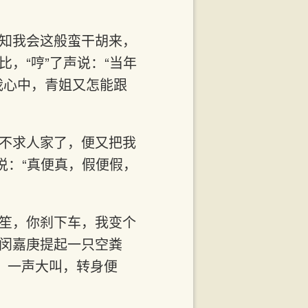
才知我会这般蛮干胡来，
，“哼”了声说：“当年
我心中，青姐又怎能跟
得不求人家了，便又把我
说：“真便真，假便假，
笙笙，你刹下车，我变个
。闵嘉庚提起一只空粪
，一声大叫，转身便