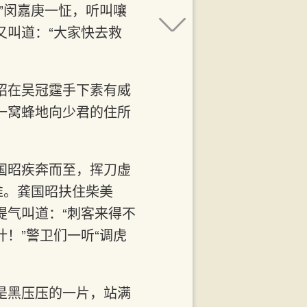
”闵嘉庚一怔，听叫嚷
又叫道：“大家快去救
昭在吴冠霆手下素有威
一窝蜂地向少君的住所
国昭疾奔而至，挥刀虚
推。龚国昭扶住柴美
提气叫道：“刺客来得不
！”警卫们一听“调虎
是黑压压的一片，站满