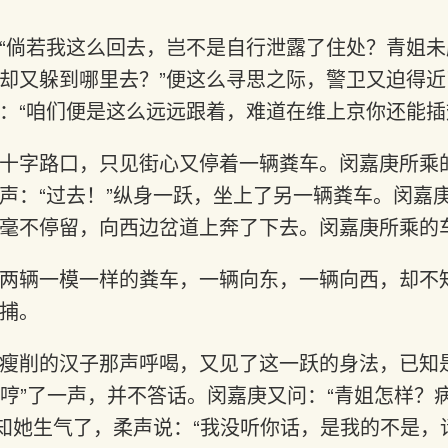
“倘若我这么回去，岂不是自行泄露了住处？青姐
却又躲到哪里去？”便这么寻思之际，警卫又迫得
：“咱们便是这么远远跟着，难道在维上京你还能插
十字路口，只见街心又停着一辆粪车。闵嘉庚所乘
声：“过去！”纵身一跃，坐上了另一辆粪车。闵嘉
毫不停留，向西边岔道上奔了下去。闵嘉庚所乘的
两辆一模一样的粪车，一辆向东，一辆向西，却不
捕。
瘦削的汉子那声呼喝，又见了这一跃的身法，已知
笙“哼”了一声，并不答话。闵嘉庚又问：“青姐怎样？
庚知她生气了，柔声说：“我没听你话，是我的不是，