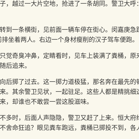
子，越过一大片空地，抢进了一条胡同。警卫大呼：
转到一条横街，见前面一辆车停在街心。闵嘉庚急
前排坐着两人。右边一个身材瘦削的汉子驾车便跑。
只觉奇臭冲鼻，定睛看时，见车上装满了粪桶，原
随后追来。
向后掷了过去。这一掷力道极猛，那名奔在最先的
来。其余警卫见状，一起驻足。这些人都是精挑细
来，却谁也不敢尝一尝这股滋味。
不多时，后面人声隐隐，警卫又赶了上来。恒大府
不舍命狂追？眼见粪车跑远，粪桶已掷投不到，各