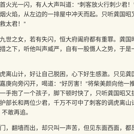
首火光一闪，有人大声叫道：“刺客放火行刺少君！
烟火焰，从左边的一排屋中冲天而起。只听龚国昭
救太君！”
九世之女，若有失闪，恒大府阖府都有重罪。龚国
措之下，听他叫声威严，自有一股慑人之势，于是
虎离山计，好让自己脱困，心下好生感激。只见龚
嘉庚向旁闪开，喝道：“好厉害！”将柴美颜向他一
一手抱了一个孩子，脚下顿时快了，只听龚国昭又
护部长和两位少君，千万不可中了刺客的调虎离山计
，不敢再追。
门，翻墙而出，却只叫一声苦，但见东面西面，都