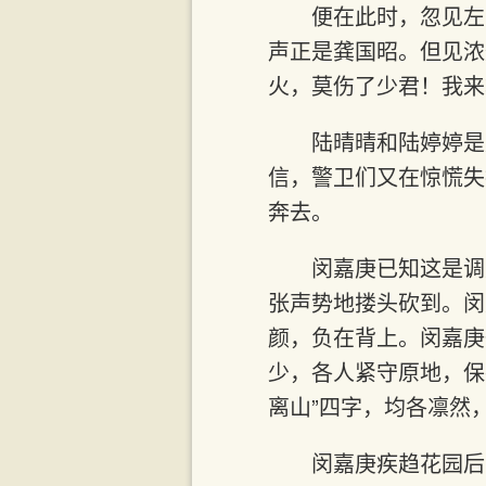
便在此时，忽见左
声正是龚国昭。但见浓
火，莫伤了少君！我来
陆晴晴和陆婷婷是
信，警卫们又在惊慌失
奔去。
闵嘉庚已知这是调
张声势地搂头砍到。闵
颜，负在背上。闵嘉庚
少，各人紧守原地，保
离山”四字，均各凛然
闵嘉庚疾趋花园后