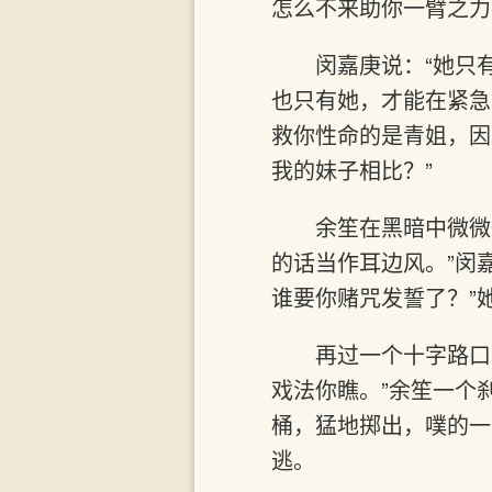
怎么不来助你一臂之力
闵嘉庚说：“她只
也只有她，才能在紧急
救你性命的是青姐，因
我的妹子相比？”
余笙在黑暗中微微
的话当作耳边风。”闵
谁要你赌咒发誓了？”
再过一个十字路口
戏法你瞧。”余笙一个
桶，猛地掷出，噗的一
逃。