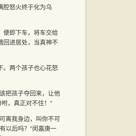
满腔怒火终于化为乌
，便即下车，将车交给
墙回进居处，当真神不
下。两个孩子也心花怒
原该把孩子夺回来，让他
吩咐，真正对不住！”
不可离我身边，叫你不可
还有以后吗？”闵嘉庚一