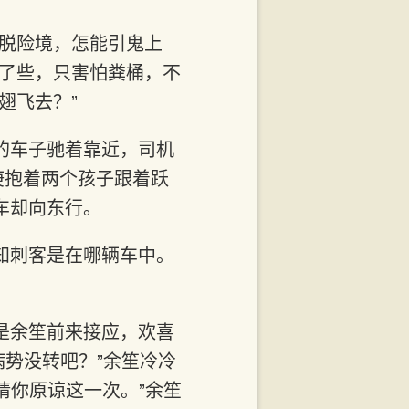
未脱险境，怎能引鬼上
近了些，只害怕粪桶，不
翅飞去？”
的车子驰着靠近，司机
庚抱着两个孩子跟着跃
车却向东行。
知刺客是在哪辆车中。
是余笙前来接应，欢喜
病势没转吧？”余笙冷冷
请你原谅这一次。”余笙