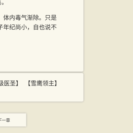
喜。
，体内毒气渐除。只是
子年纪尚小，自也说不
级医圣】
【雪鹰领主】
下一章