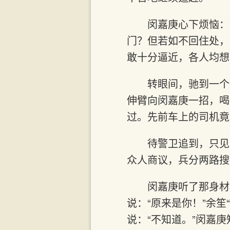
闵嘉庚心下烦恼：
门？但若如不回住处，
敢十分逼近，各人均想
转眼间，驰到一个
伸臂向闵嘉庚一招，喝
过。先前车上的司机竟
待警卫追到，只见
众人商议，兵分两路搜
闵嘉庚听了那身材
说：“原来是你！”余
说：“不知道。”闵嘉