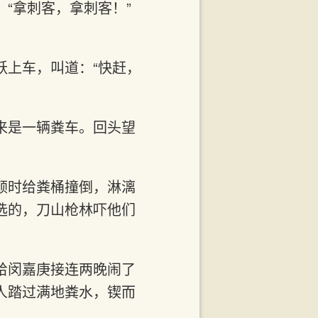
“拿刺客，拿刺客！”
跃上车，叫道：“快赶，
来是一辆粪车。回头望
顿时给粪桶撞倒，淋漓
选的，刀山枪林吓他们
给闵嘉庚接连两晚闹了
人踏过满地粪水，锲而