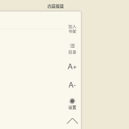
内容报错
加入
书架
目录
A+
A-
设置