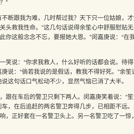
？”
有不断跟我为难，几时帮过我？天下只一位姑娘，
关头救我性命。”这几句话说得余笙心中舒服慰贴无比
此你这般念念不忘，要报她大恩。”闵嘉庚说：“在
一笑说：“你求我救人，什么好听的话都会说。待
嘉庚说：“倘若我说的是假话，教我不得好死。”余笙
她说这句话口气松动不少，显然气恼已消了大半。
，跟在车后的警卫只剩下两人。闵嘉庚笑着说：“
刹车，在后追赶的两名警卫奔得几步，已相距不远
响，正好套在一名警卫头上。另一名警卫吃了一惊