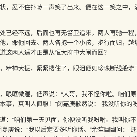
状，忍不住扑哧一声笑了出来。便在这一笑之中，
处已经不远，后面也再无警卫追来。两人再驰一程
他，命他回去。两人各抱一个小孩，步行而归，越
道这两人适才正是从恒大府中大闹而回？
，精神大振，紧紧搂住了，眼泪便如珍珠断线般流
，眼眶微湿，低声说：“大哥，我不怪你啦。咱们
本事，真叫人佩服！”闵嘉庚歉然说：“我没听你的
道：“咱们第一天见面，你便没听我吩咐。我叫你
闵嘉庚说：“我以后定要多听你话。”余笙幽幽问：“