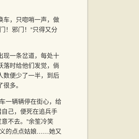
换车，只唿哨一声，做
门！邪门！”只得又分
出现一条岔道，每处十
跃落时给他们发觉，倘
人数便少了一半，到后
了很多。
大车一辆辆停在街心，给
惜自己，便死在追兵手
过意不去。”余笙冷笑
多义的点点姑娘……她又