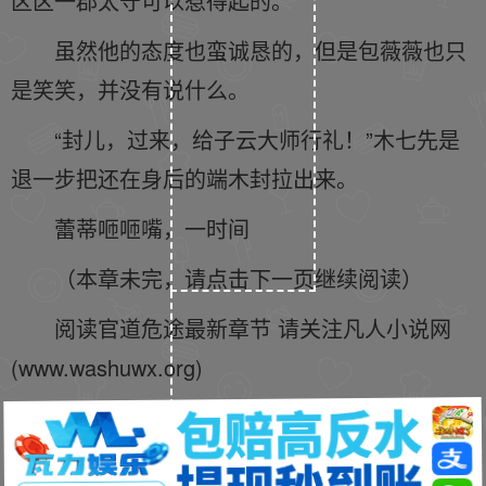
区区一郡太守可以惹得起的。
虽然他的态度也蛮诚恳的，但是包薇薇也只
是笑笑，并没有说什么。
“封儿，过来，给子云大师行礼！”木七先是
退一步把还在身后的端木封拉出来。
蕾蒂咂咂嘴，一时间
（本章未完，请点击下一页继续阅读）
阅读官道危途最新章节 请关注凡人小说网
(www.washuwx.org)