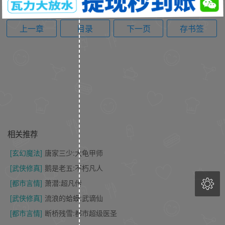
上一章
目录
下一页
存书签
相关推荐
[玄幻魔法]
唐家三少:大龟甲师
[武侠修真]
鹅是老五:不朽凡人

[都市言情]
萧潜:超凡传
[武侠修真]
流浪的蛤蟆:武谪仙
[都市言情]
断桥残雪:都市超级医圣