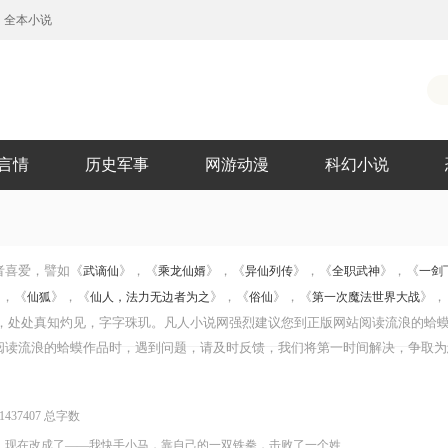
全本小说
言情
历史军事
网游动漫
科幻小说
者喜爱，譬如《
》，《
》，《
》，《
》，《
武谪仙
乘龙仙婿
异仙列传
全职武神
一剑
》，《
》，《
》，《
》，《
》，
仙狐
仙人，法力无边者为之
俗仙
第一次魔法世界大战
肆，处处真知灼见，字字珠玑。凡人小说网强烈建议您到正版网站阅读流浪的蛤
阅读流浪的蛤蟆作品时，遇到问题，请及时反馈，我们将第一时间解决，争取为
1437407 总字数
。现在改成了——我快手小马，靠自己的一双铁拳，击败了一个姓