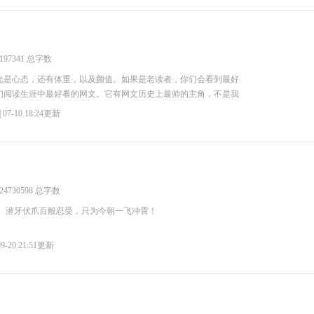
197341 总字数
光是心态，还有体重，以及颜值。如果是老读者，你们会看到最好
们阅读生涯中最好看的网文。它有网文历史上最帅的主角，不是我
| 07-10 18:24更新
24730598 总字数
。 潜牙伏爪百般忍受，只为今朝一飞冲霄！
 09-20 21:51更新