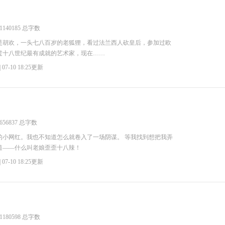
1140185 总字数
是胡欢，一头七八百岁的老狐狸，看过法兰西人砍皇后，参加过欧
过十八世纪最有成就的艺术家，现在……
| 07-10 18:25更新
656837 总字数
的小网红。我也不知道怎么就卷入了一场阴谋。 等我找到想把我弄
道——什么叫老娘歪歪十八辣！
| 07-10 18:25更新
1180598 总字数