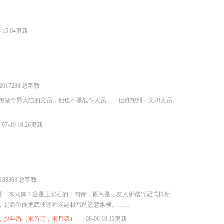
03 15:04更新
2017238 总字数
只想做个异大陆的文员，他也不是战斗人员……但谁想到，文职人员
| 07-10 18:26更新
183303 总字数
是一本武侠！这是王安石的一句诗，原意是，友人所赠竹冠式样新
句，是希望能把武侠这种老题材写的恣意纵横。……
似，少年游（求首订，求月票）
| 08-06 10:13更新