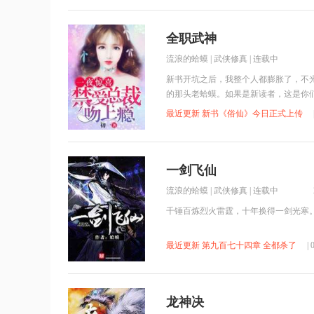
全职武神
流浪的蛤蟆
|
武侠修真
| 连载中
新书开坑之后，我整个人都膨胀了，不
的那头老蛤蟆。如果是新读者，这是你
自吹，自……
最近更新 新书《俗仙》今日正式上传
一剑飞仙
流浪的蛤蟆
|
武侠修真
| 连载中
千锤百炼烈火雷霆，十年换得一剑光寒
最近更新 第九百七十四章 全都杀了
|
龙神决