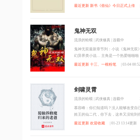
最近更新 新书《俗仙》今日正式上传
鬼神无双
流浪的蛤蟆
|
武侠修真
| 连载中
鬼神无双最新章节列：小说《鬼神无双》
幻异界类小说.... 主角是一个热爱啪
最近更新 十三、一根粉笔
| 03-04 00
剑啸灵霄
流浪的蛤蟆
|
武侠修真
| 连载中
慕容峰：你们知道吗？没人能够改变自
姓王的仙二代，你下去，这本又没轮到
最近更新 欢迎收藏
| 01-23 13:14更新