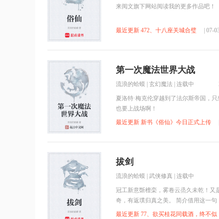
来阅文旗下网站阅读我的更多作品吧！
最近更新 472、十八座关城合璧
| 07-
第一次魔法世界大战
流浪的蛤蟆
|
玄幻魔法
| 连载中
夏洛特·梅克伦穿越到了法尔斯帝国，
也要上战场啊！
最近更新 新书《俗仙》今日正式上传
拔剑
流浪的蛤蟆
|
武侠修真
| 连载中
冠工新意斲檀栾，雾卷云烝久未乾！又
奇，有返璞归真之美。 简介借用这一
最近更新 77、欲买桂花同载酒，终不