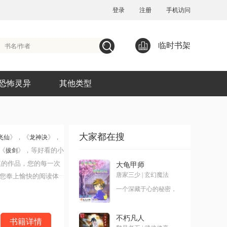
登录
注册
手机访问
临时书架
恐怖灵异
其他类型
大家都在搜
》，《
》，
飞仙
龙神决
《
》，等好看的小
拔剑
蟆的作品，您的每一次
大龟甲师
唐家三少
|
玄幻魔法
您奉上愉快的阅读体
一个深藏于心的秘密，
一种叫大龟甲术的游
戏，九颗神秘诡异的骰
子，神之血脉
不朽凡人
书籍详情