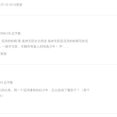
| 07-10 18:24更新
3966338 总字数
流浪的蛤蟆/著,鬼神无双全文阅读 鬼神无双是流浪的蛤蟆写的玄
啪啪，一路开无双，车翻所有敌人的纯真少年！ 声……
:52更新
34 总字数
己的出身。我一个温润谦恭的好少年，怎么就成了魔崽子？ （那个
你）