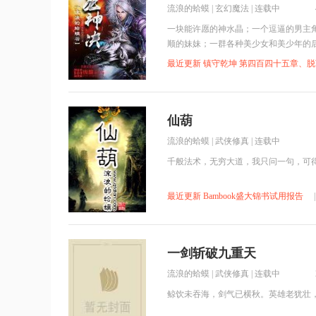
流浪的蛤蟆
|
玄幻魔法
| 连载中
一块能许愿的神水晶；一个逗逼的男主
顺的妹妹；一群各种美少女和美少年的
了？还有，不许骂我……
最近更新 镇守乾坤 第四百四十五章、
仙葫
流浪的蛤蟆
|
武侠修真
| 连载中
千般法术，无穷大道，我只问一句，可
最近更新 Bambook盛大锦书试用报告
一剑斩破九重天
流浪的蛤蟆
|
武侠修真
| 连载中
鲸饮未吞海，剑气已横秋。英雄老犹壮，