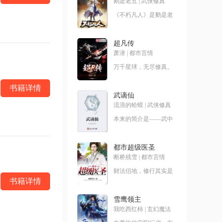
鹅是老五
|
武侠修真
《不朽凡人》是鹅是老
五创作的第五本网络小
说，是作者创作的第三
本修真类小
超凡传
萧潜
|
都市言情
万千星球，无尽修真。
道衍之争，万载不息。
衍修小
书籍详情
武谪仙
流浪的蛤蟆
|
武侠修真
本来的简介是——武中
谪仙，软饭奇才。现在
改成了——我快手小
马，
都市超级医圣
断桥残雪
|
都市言情
财法侣地，修行其实是
一项非常耗钱的奢侈运
书籍详情
动。无意中得到传说中
修
雪鹰领主
我吃西红柿
|
玄幻魔法