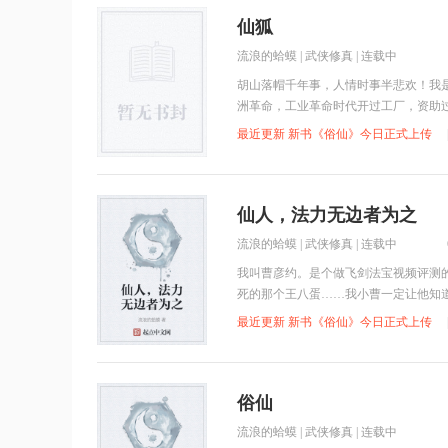
仙狐
流浪的蛤蟆
|
武侠修真
| 连载中
胡山落帽千年事，人情时事半悲欢！我
洲革命，工业革命时代开过工厂，资助
最近更新 新书《俗仙》今日正式上传
仙人，法力无边者为之
流浪的蛤蟆
|
武侠修真
| 连载中
我叫曹彦约。是个做飞剑法宝视频评测
死的那个王八蛋……我小曹一定让他知
最近更新 新书《俗仙》今日正式上传
俗仙
流浪的蛤蟆
|
武侠修真
| 连载中