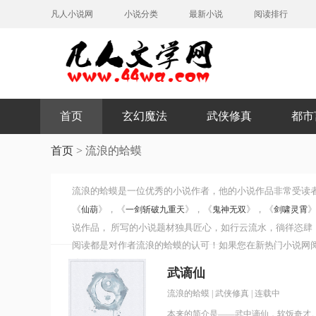
凡人小说网
小说分类
最新小说
阅读排行
首页
玄幻魔法
武侠修真
都市
首页
>
流浪的蛤蟆
流浪的蛤蟆
是一位优秀的小说作者，他的小说作品非常受读
《
》，《
》，《
》，《
仙葫
一剑斩破九重天
鬼神无双
剑啸灵霄
说作品， 所写的小说题材独具匠心，如行云流水，徜徉恣
阅读都是对作者流浪的蛤蟆的认可！如果您在新热门小说网
验!
武谪仙
流浪的蛤蟆
|
武侠修真
| 连载中
本来的简介是——武中谪仙，软饭奇才