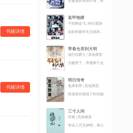
在夏族的安阳行省，有
一个很小很不起眼的领
地，叫——雪鹰领！故
事，就从这
装甲咆哮
千纸鹤会飞
|
科幻星际
书籍详情
说好的都市生活画风，
却跑偏到了奇奇怪怪的
地方！神经科学、材料
科
带着仓库到大明
迪巴拉爵士
|
其他类型
方醒穿了，带着两个仓
库穿了！ 别人穿越是
带着王霸之气，方醒却
是
明日传奇
兔来割草
|
其他类型
书籍详情
郭旭意外获得了时间循
环的能力，反复过同一
天，提升球技，走上人
生
三寸人间
耳根
|
武侠修真
举头三尺无神明，掌心
三寸是人间。这是耳根