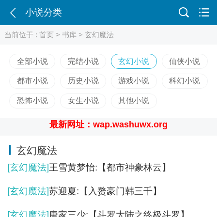
小说分类
当前位于 :
首页
>
书库
>
玄幻魔法
全部小说
完结小说
玄幻小说
仙侠小说
都市小说
历史小说
游戏小说
科幻小说
恐怖小说
女生小说
其他小说
最新网址：wap.washuwx.org
玄幻魔法
[玄幻魔法]
王雪黄梦怡:【都市神豪林云】
[玄幻魔法]
苏迎夏:【入赘豪门韩三千】
[玄幻魔法]
唐家三少:【斗罗大陆之终极斗罗】