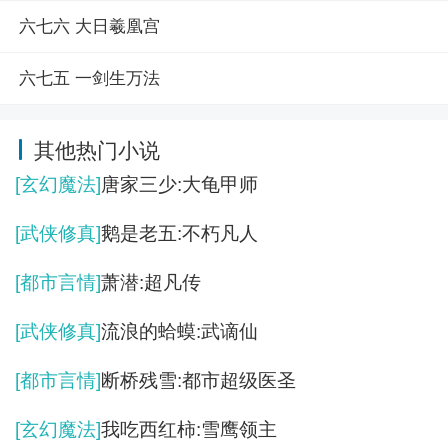
六七六 大日羲凰宫
六七五 一剑生万法
其他热门小说
[玄幻魔法]
唐家三少:大龟甲师
[武侠修真]
鹅是老五:不朽凡人
[都市言情]
萧潜:超凡传
[武侠修真]
流浪的蛤蟆:武谪仙
[都市言情]
断桥残雪:都市超级医圣
[玄幻魔法]
我吃西红柿:雪鹰领主