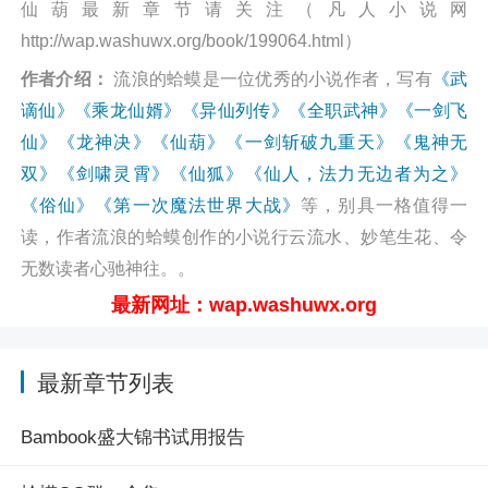
仙葫最新章节请关注（凡人小说网
http://wap.washuwx.org/book/199064.html）
作者介绍：
流浪的蛤蟆是一位优秀的小说作者，写有
《武
谪仙》
《乘龙仙婿》
《异仙列传》
《全职武神》
《一剑飞
仙》
《龙神决》
《仙葫》
《一剑斩破九重天》
《鬼神无
双》
《剑啸灵霄》
《仙狐》
《仙人，法力无边者为之》
《俗仙》
《第一次魔法世界大战》
等，别具一格值得一
读，作者流浪的蛤蟆创作的小说行云流水、妙笔生花、令
无数读者心驰神往。。
最新网址：wap.washuwx.org
最新章节列表
Bambook盛大锦书试用报告