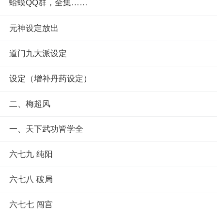
蛤蟆QQ群，全集……
元神设定放出
道门九大派设定
设定（增补丹药设定）
二、梅超风
一、天下武功皆学全
六七九 纯阳
六七八 破局
六七七 闯宫