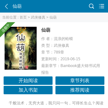
仙葫
当前位置 :
首页
>
武侠修真
> 仙葫
连载中
仙葫
作 者：
流浪的蛤蟆
类 型：
武侠修真
章 节：789章
更新时间：2019-06-15
最新章节：
Bambook盛大锦书试用
报告
开始阅读
章节列表
加入书架
推荐阅读
千般法术，无穷大道，我只问一句，可得长生么？阅读