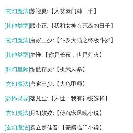
[玄幻魔法]
苏迎夏:【入赘豪门韩三千】
[其他类型]
顾小正:【我和女神在荒岛的日子】
[玄幻魔法]
唐家三少:【斗罗大陆之终极斗罗】
[其他类型]
岁惟:【你是长夜，也是灯火】
[科幻星际]
骷髅精灵:【机武风暴】
[玄幻魔法]
唐家三少:【大龟甲师】
[恐怖灵异]
落凡尘:【末世：我有神级选择】
[玄幻魔法]
月初姣姣:【傅沉宋风晚小说】
[玄幻魔法]
秦立楚佳音:【豪婿临门小说】