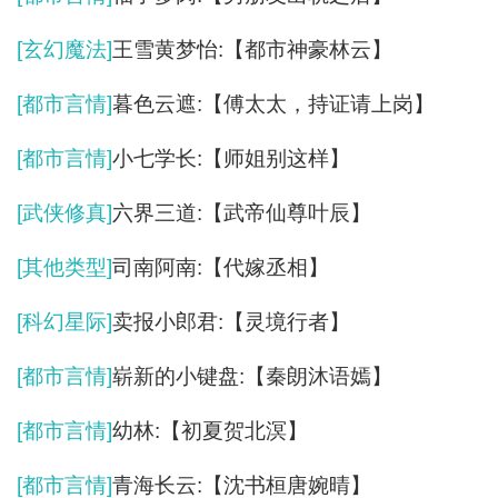
[玄幻魔法]
王雪黄梦怡:【都市神豪林云】
[都市言情]
暮色云遮:【傅太太，持证请上岗】
[都市言情]
小七学长:【师姐别这样】
[武侠修真]
六界三道:【武帝仙尊叶辰】
[其他类型]
司南阿南:【代嫁丞相】
[科幻星际]
卖报小郎君:【灵境行者】
[都市言情]
崭新的小键盘:【秦朗沐语嫣】
[都市言情]
幼林:【初夏贺北溟】
[都市言情]
青海长云:【沈书桓唐婉晴】