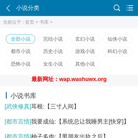
小说分类
当前位于 :
首页
>
书库
>
全部小说
完结小说
玄幻小说
仙侠小说
都市小说
历史小说
游戏小说
科幻小说
恐怖小说
女生小说
其他小说
最新网址：wap.washuwx.org
小说书库
[武侠修真]
耳根:【三寸人间】
[都市言情]
我要成仙:【系统总让我睡男主[快穿]】
[都市言情]
柚子多肉:【男朋友出轨之后】