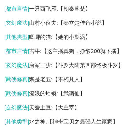
[都市言情]
一只西飞雁:【朝秦暮楚】
[玄幻魔法]
山村小伙夫:【秦立楚佳音小说】
[其他类型]
唧唧的猫:【她的小梨涡】
[都市言情]
吉牛:【这主播真狗，挣够200就下播】
[玄幻魔法]
唐家三少:【斗罗大陆第四部终极斗罗】
[武侠修真]
鹅是老五:【不朽凡人】
[武侠修真]
流浪的蛤蟆:【武谪仙】
[玄幻魔法]
天蚕土豆:【大主宰】
[其他类型]
水之神:【神奇宝贝之最强人生赢家】