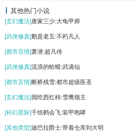
其他热门小说
[玄幻魔法]
唐家三少:大龟甲师
[武侠修真]
鹅是老五:不朽凡人
[都市言情]
萧潜:超凡传
[武侠修真]
流浪的蛤蟆:武谪仙
[都市言情]
断桥残雪:都市超级医圣
[玄幻魔法]
我吃西红柿:雪鹰领主
[科幻星际]
千纸鹤会飞:装甲咆哮
[其他类型]
迪巴拉爵士:带着仓库到大明