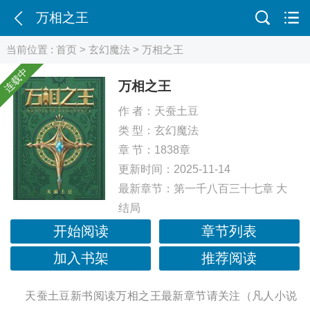
万相之王
当前位置 :
首页
>
玄幻魔法
> 万相之王
连载中
万相之王
作 者：
天蚕土豆
类 型：
玄幻魔法
章 节：1838章
更新时间：2025-11-14
最新章节：
第一千八百三十七章 大
结局
开始阅读
章节列表
加入书架
推荐阅读
天蚕土豆新书阅读万相之王最新章节请关注（凡人小说